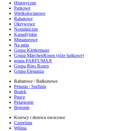
Historyczne
Parkowe
Wielkokwiatowe
Rabatowe
Okrywowe
Nostalgiczne
Kanadyjskie
Miniaturowe
Na pniu
Grupa Klettermaxe
Grupa MärchenRosen (róże bajkowe)
grupa PARFUMA®
Grupa Rigo Rosen
Grupa Eleganza
Rabatowe / Balkonowe
Petunia / Surfinia
Bratek
Pnące
Pelargonie
Begonie
Krzewy i drzewa owocowe
Czereśnia
Wiśnia