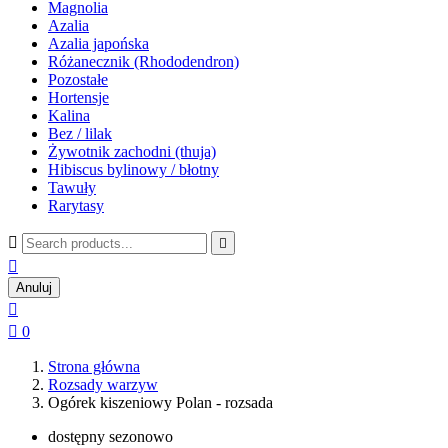
Magnolia
Azalia
Azalia japońska
Różanecznik (Rhododendron)
Pozostałe
Hortensje
Kalina
Bez / lilak
Żywotnik zachodni (thuja)
Hibiscus bylinowy / błotny
Tawuły
Rarytasy



Anuluj


0
Strona główna
Rozsady warzyw
Ogórek kiszeniowy Polan - rozsada
dostępny sezonowo