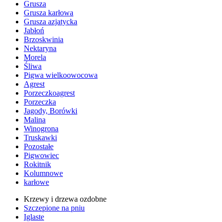
Grusza
Grusza karłowa
Grusza azjatycka
Jabłoń
Brzoskwinia
Nektaryna
Morela
Śliwa
Pigwa wielkoowocowa
Agrest
Porzeczkoagrest
Porzeczka
Jagody, Borówki
Malina
Winogrona
Truskawki
Pozostałe
Pigwowiec
Rokitnik
Kolumnowe
karłowe
Krzewy i drzewa ozdobne
Szczepione na pniu
Iglaste