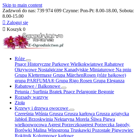
Skip to main content
Zadzwoń do nas:
739 974 699
Czynne: Pon-Pt: 8.00-18.00, Sobota:
8.00-15.00

Zaloguj się

Koszyk
0
Róże
Pnące
Historyczne
Parkowe
Wielkokwiatowe
Rabatowe
Okrywowe
Nostalgiczne
Kanadyjskie
Miniaturowe
Na pniu
Grupa Klettermaxe
Grupa MärchenRosen (róże bajkowe)
grupa PARFUMA®
Grupa Rigo Rosen
Grupa Eleganza
Rabatowe / Balkonowe
Petunia / Surfinia
Bratek
Pnące
Pelargonie
Begonie
Rozsady warzyw
Zioła
Krzewy i drzewa owocowe
Czereśnia
Wiśnia
Grusza
Grusza karłowa
Grusza azjatycka
Jabłoń
Brzoskwinia
Nektaryna
Morela
Śliwa
Pigwa
wielkoowocowa
Agrest
Porzeczkoagrest
Porzeczka
Jagody,
Borówki
Malina
Winogrona
Truskawki
Pozostałe
Pigwowiec
Rokitnik
Kolumnowe
karłowe