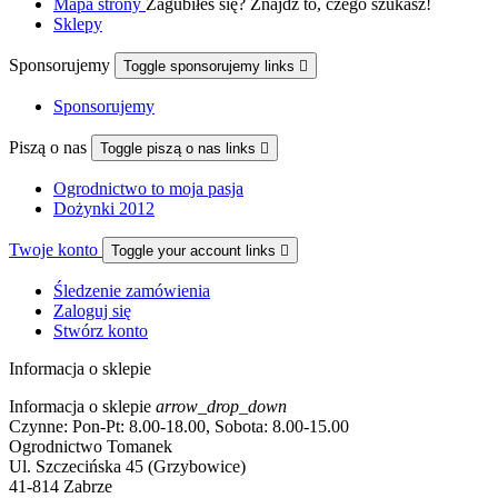
Mapa strony
Zagubiłeś się? Znajdź to, czego szukasz!
Sklepy
Sponsorujemy
Toggle sponsorujemy links

Sponsorujemy
Piszą o nas
Toggle piszą o nas links

Ogrodnictwo to moja pasja
Dożynki 2012
Twoje konto
Toggle your account links

Śledzenie zamówienia
Zaloguj się
Stwórz konto
Informacja o sklepie
Informacja o sklepie
arrow_drop_down
Czynne: Pon-Pt: 8.00-18.00, Sobota: 8.00-15.00
Ogrodnictwo Tomanek
Ul. Szczecińska 45 (Grzybowice)
41-814 Zabrze