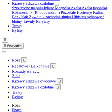
Krzewy i drzewa ozdobne
Szczepione na pniu
Iglaste
Magnolia
Azalia
Azalia japońska
Różanecznik (Rhododendron)
Pozostałe
Hortensje
Kalina
Bez / lilak
Żywotnik zachodni (thuja)
Hibiscus bylinowy /
błotny
Tawuły
Rarytasy
Trawy
Byliny


Wszystko
Róże

Rabatowe / Balkonowe

Rozsady warzyw
Zioła
Krzewy i drzewa owocowe

Krzewy i drzewa ozdobne

Trawy
Byliny
Róże
Pnące