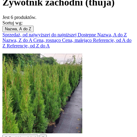
Żywotnik zachodni (thuja)
Jest 6 produktów.
Sortuj wg:
Nazwa, A do Z
Sprzedaż, od najwyższej do najniższej
Dostępne
Nazwa, A do Z
Nazwa, Z do A
Cena, rosnąco
Cena, malejąco
Referencje, od A do
Z
Referencje, od Z do A