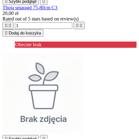

Szybki podgląd

Thuja smaragd 75-80cm C3
20,00 zł
Rated
out of 5 stars based on
review(s)





Dodaj do koszyka
Obecnie brak

Szybki podgląd
