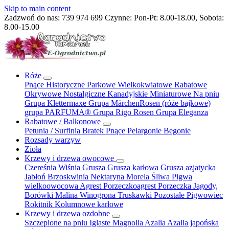
Skip to main content
Zadzwoń do nas:
739 974 699
Czynne: Pon-Pt: 8.00-18.00, Sobota:
8.00-15.00
Róże
Pnące
Historyczne
Parkowe
Wielkokwiatowe
Rabatowe
Okrywowe
Nostalgiczne
Kanadyjskie
Miniaturowe
Na pniu
Grupa Klettermaxe
Grupa MärchenRosen (róże bajkowe)
grupa PARFUMA®
Grupa Rigo Rosen
Grupa Eleganza
Rabatowe / Balkonowe
Petunia / Surfinia
Bratek
Pnące
Pelargonie
Begonie
Rozsady warzyw
Zioła
Krzewy i drzewa owocowe
Czereśnia
Wiśnia
Grusza
Grusza karłowa
Grusza azjatycka
Jabłoń
Brzoskwinia
Nektaryna
Morela
Śliwa
Pigwa
wielkoowocowa
Agrest
Porzeczkoagrest
Porzeczka
Jagody,
Borówki
Malina
Winogrona
Truskawki
Pozostałe
Pigwowiec
Rokitnik
Kolumnowe
karłowe
Krzewy i drzewa ozdobne
Szczepione na pniu
Iglaste
Magnolia
Azalia
Azalia japońska