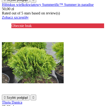
Hibiskus wielkokwiatowy Summerific™ Summer in paradise
50,00 zł
Rated
out of 5 stars based on
review(s)
Zobacz szczegóły
Obecnie brak

Szybki podgląd

Thuja Danica