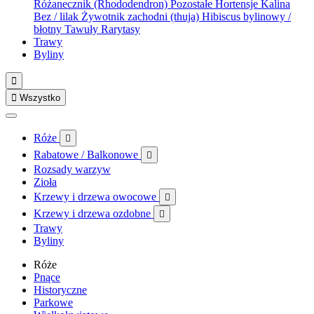
Różanecznik (Rhododendron)
Pozostałe
Hortensje
Kalina
Bez / lilak
Żywotnik zachodni (thuja)
Hibiscus bylinowy /
błotny
Tawuły
Rarytasy
Trawy
Byliny


Wszystko
Róże

Rabatowe / Balkonowe

Rozsady warzyw
Zioła
Krzewy i drzewa owocowe

Krzewy i drzewa ozdobne

Trawy
Byliny
Róże
Pnące
Historyczne
Parkowe