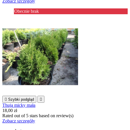
Zobacz szczegóły
Obecnie brak

Szybki podgląd

Thuja micky mała
18,00 zł
Rated
out of 5 stars based on
review(s)
Zobacz szczegóły