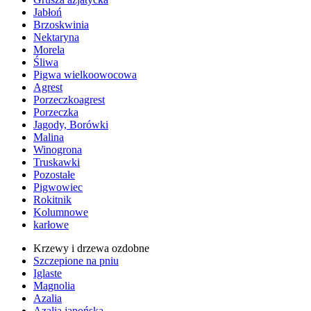
Jabłoń
Brzoskwinia
Nektaryna
Morela
Śliwa
Pigwa wielkoowocowa
Agrest
Porzeczkoagrest
Porzeczka
Jagody, Borówki
Malina
Winogrona
Truskawki
Pozostałe
Pigwowiec
Rokitnik
Kolumnowe
karłowe
Krzewy i drzewa ozdobne
Szczepione na pniu
Iglaste
Magnolia
Azalia
Azalia japońska