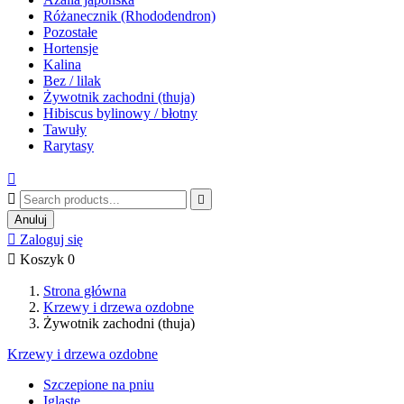
Różanecznik (Rhododendron)
Pozostałe
Hortensje
Kalina
Bez / lilak
Żywotnik zachodni (thuja)
Hibiscus bylinowy / błotny
Tawuły
Rarytasy



Anuluj

Zaloguj się

Koszyk
0
Strona główna
Krzewy i drzewa ozdobne
Żywotnik zachodni (thuja)
Krzewy i drzewa ozdobne
Szczepione na pniu
Iglaste