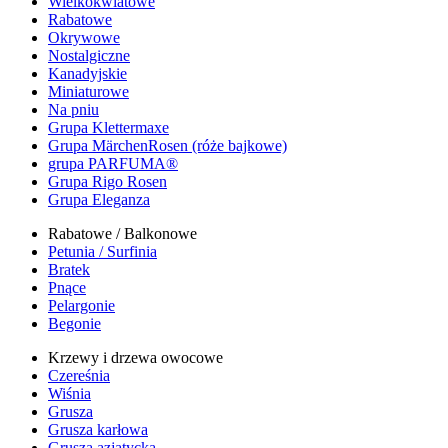
Wielkokwiatowe
Rabatowe
Okrywowe
Nostalgiczne
Kanadyjskie
Miniaturowe
Na pniu
Grupa Klettermaxe
Grupa MärchenRosen (róże bajkowe)
grupa PARFUMA®
Grupa Rigo Rosen
Grupa Eleganza
Rabatowe / Balkonowe
Petunia / Surfinia
Bratek
Pnące
Pelargonie
Begonie
Krzewy i drzewa owocowe
Czereśnia
Wiśnia
Grusza
Grusza karłowa
Grusza azjatycka