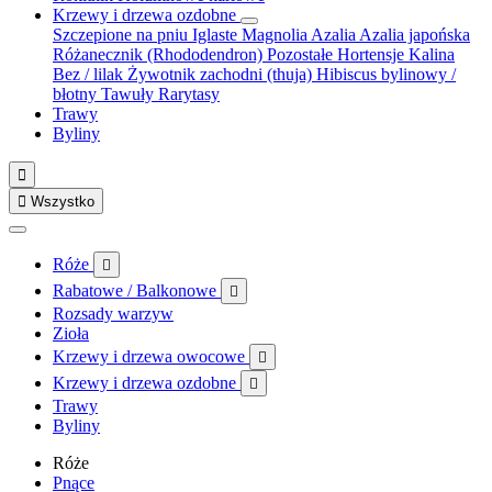
Krzewy i drzewa ozdobne
Szczepione na pniu
Iglaste
Magnolia
Azalia
Azalia japońska
Różanecznik (Rhododendron)
Pozostałe
Hortensje
Kalina
Bez / lilak
Żywotnik zachodni (thuja)
Hibiscus bylinowy /
błotny
Tawuły
Rarytasy
Trawy
Byliny


Wszystko
Róże

Rabatowe / Balkonowe

Rozsady warzyw
Zioła
Krzewy i drzewa owocowe

Krzewy i drzewa ozdobne

Trawy
Byliny
Róże
Pnące