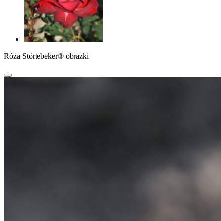
Róża Störtebeker® obrazki