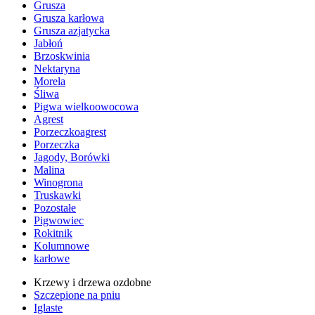
Grusza
Grusza karłowa
Grusza azjatycka
Jabłoń
Brzoskwinia
Nektaryna
Morela
Śliwa
Pigwa wielkoowocowa
Agrest
Porzeczkoagrest
Porzeczka
Jagody, Borówki
Malina
Winogrona
Truskawki
Pozostałe
Pigwowiec
Rokitnik
Kolumnowe
karłowe
Krzewy i drzewa ozdobne
Szczepione na pniu
Iglaste