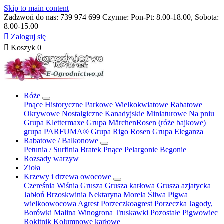
Skip to main content
Zadzwoń do nas:
739 974 699
Czynne: Pon-Pt: 8.00-18.00, Sobota:
8.00-15.00

Zaloguj się

Koszyk
0
Róże
Pnące
Historyczne
Parkowe
Wielkokwiatowe
Rabatowe
Okrywowe
Nostalgiczne
Kanadyjskie
Miniaturowe
Na pniu
Grupa Klettermaxe
Grupa MärchenRosen (róże bajkowe)
grupa PARFUMA®
Grupa Rigo Rosen
Grupa Eleganza
Rabatowe / Balkonowe
Petunia / Surfinia
Bratek
Pnące
Pelargonie
Begonie
Rozsady warzyw
Zioła
Krzewy i drzewa owocowe
Czereśnia
Wiśnia
Grusza
Grusza karłowa
Grusza azjatycka
Jabłoń
Brzoskwinia
Nektaryna
Morela
Śliwa
Pigwa
wielkoowocowa
Agrest
Porzeczkoagrest
Porzeczka
Jagody,
Borówki
Malina
Winogrona
Truskawki
Pozostałe
Pigwowiec
Rokitnik
Kolumnowe
karłowe