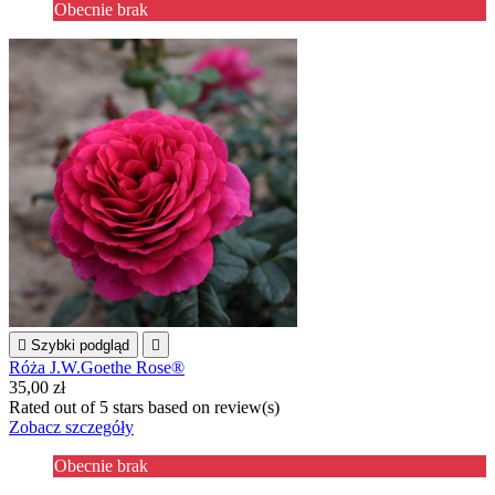
Obecnie brak

Szybki podgląd

Róża J.W.Goethe Rose®
35,00 zł
Rated
out of 5 stars based on
review(s)
Zobacz szczegóły
Obecnie brak