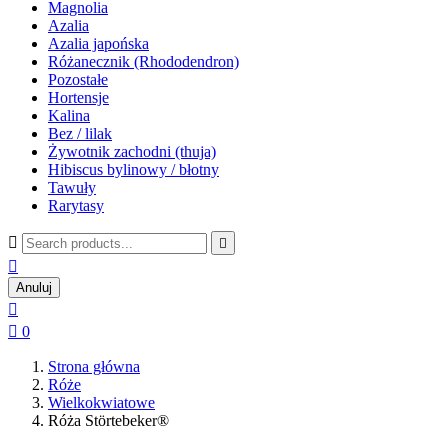
Magnolia
Azalia
Azalia japońska
Różanecznik (Rhododendron)
Pozostałe
Hortensje
Kalina
Bez / lilak
Żywotnik zachodni (thuja)
Hibiscus bylinowy / błotny
Tawuły
Rarytasy



Anuluj


0
Strona główna
Róże
Wielkokwiatowe
Róża Störtebeker®