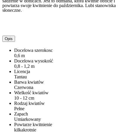
sadzenie w donicach. Jest to odmiana, która kwitnie obficie i
powtarza swoje kwitnienie do października. Lubi stanowiska
słoneczne.
Opis
Docelowa szerokosc
0,6 m
Docelowa wysokość
0,8 - 1,2 m
Licencja
Tan­tau
Barwa kwiatów
Czerwona
Wielkość kwiatów
10 - 12 cm
Rodzaj kwiatów
Pełne
Zapach
Umiarkowany
Powtarze kwitnienie
kilkakrotnie