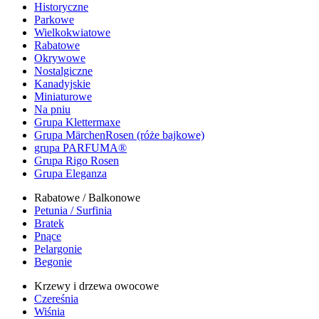
Historyczne
Parkowe
Wielkokwiatowe
Rabatowe
Okrywowe
Nostalgiczne
Kanadyjskie
Miniaturowe
Na pniu
Grupa Klettermaxe
Grupa MärchenRosen (róże bajkowe)
grupa PARFUMA®
Grupa Rigo Rosen
Grupa Eleganza
Rabatowe / Balkonowe
Petunia / Surfinia
Bratek
Pnące
Pelargonie
Begonie
Krzewy i drzewa owocowe
Czereśnia
Wiśnia