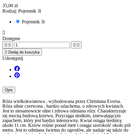
35,00 zł
Rodzaj: Pojemnik 3l
Pojemnik 3l

Dostępne





Dodaj do koszyka
Udostępnij
Opis
Róża wielkokwiatowa , wyhodowana przez Christiana Eversa.
Róża silnie czerwona , bardzo szlachetna, o zdrowych kwiatach.
Jest to niesamowicie silne i zdrowa odmiana róży. Charakteryzuje
się mocną budową krzewu. Przyciąga słodkim, zniewalającym
zapachem, który jest bardzo intensywny. Kwiat osiąga średnicę
około 11 cm. Krzew rośnie ponad metr i osiąga szerokość około pół
metra. Jest to odmiana świetna do ogrodów, ale nadaje się także do