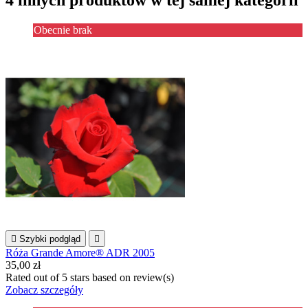
4 innych produktów w tej samej kategorii
Obecnie brak

Szybki podgląd

Róża Grande Amore® ADR 2005
35,00 zł
Rated
out of 5 stars based on
review(s)
Zobacz szczegóły