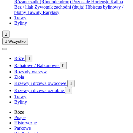
Różanecznik (Rhododendron)
Pozostałe
Hortensje
Kalina
Bez / lilak
Żywotnik zachodni (thuja)
Hibiscus bylinowy /
błotny
Tawuły
Rarytasy
Trawy
Byliny


Wszystko
Róże

Rabatowe / Balkonowe

Rozsady warzyw
Zioła
Krzewy i drzewa owocowe

Krzewy i drzewa ozdobne

Trawy
Byliny
Róże
Pnące
Historyczne
Parkowe