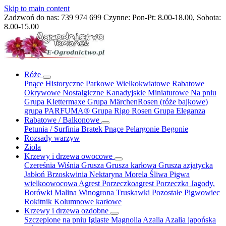
Skip to main content
Zadzwoń do nas:
739 974 699
Czynne: Pon-Pt: 8.00-18.00, Sobota:
8.00-15.00
Róże
Pnące
Historyczne
Parkowe
Wielkokwiatowe
Rabatowe
Okrywowe
Nostalgiczne
Kanadyjskie
Miniaturowe
Na pniu
Grupa Klettermaxe
Grupa MärchenRosen (róże bajkowe)
grupa PARFUMA®
Grupa Rigo Rosen
Grupa Eleganza
Rabatowe / Balkonowe
Petunia / Surfinia
Bratek
Pnące
Pelargonie
Begonie
Rozsady warzyw
Zioła
Krzewy i drzewa owocowe
Czereśnia
Wiśnia
Grusza
Grusza karłowa
Grusza azjatycka
Jabłoń
Brzoskwinia
Nektaryna
Morela
Śliwa
Pigwa
wielkoowocowa
Agrest
Porzeczkoagrest
Porzeczka
Jagody,
Borówki
Malina
Winogrona
Truskawki
Pozostałe
Pigwowiec
Rokitnik
Kolumnowe
karłowe
Krzewy i drzewa ozdobne
Szczepione na pniu
Iglaste
Magnolia
Azalia
Azalia japońska