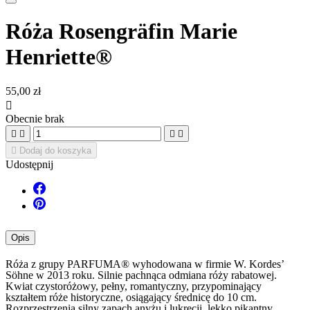
Róża Rosengräfin Marie
Henriette®
55,00 zł

Obecnie brak





Dodaj do koszyka
Udostępnij
Opis
Róża z grupy PARFUMA® wyhodowana w firmie W. Kordes’
Söhne w 2013 roku. Silnie pachnąca odmiana róży rabatowej.
Kwiat czystoróżowy, pełny, romantyczny, przypominający
kształtem róże historyczne, osiągający średnicę do 10 cm.
Rozprzestrzenia silny zapach anyżu i lukrecji, lekko pikantny,