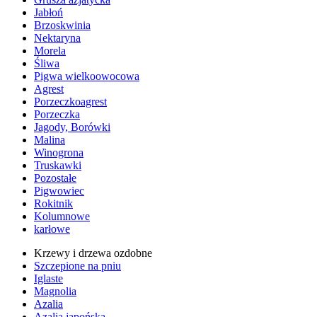
Jabłoń
Brzoskwinia
Nektaryna
Morela
Śliwa
Pigwa wielkoowocowa
Agrest
Porzeczkoagrest
Porzeczka
Jagody, Borówki
Malina
Winogrona
Truskawki
Pozostałe
Pigwowiec
Rokitnik
Kolumnowe
karłowe
Krzewy i drzewa ozdobne
Szczepione na pniu
Iglaste
Magnolia
Azalia
Azalia japońska