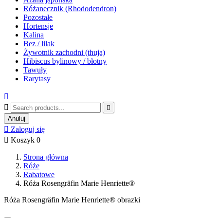
Różanecznik (Rhododendron)
Pozostałe
Hortensje
Kalina
Bez / lilak
Żywotnik zachodni (thuja)
Hibiscus bylinowy / błotny
Tawuły
Rarytasy



Anuluj

Zaloguj się

Koszyk
0
Strona główna
Róże
Rabatowe
Róża Rosengräfin Marie Henriette®
Róża Rosengräfin Marie Henriette® obrazki