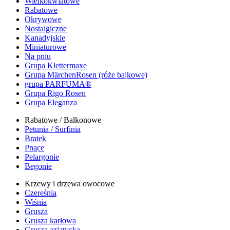
Wielkokwiatowe
Rabatowe
Okrywowe
Nostalgiczne
Kanadyjskie
Miniaturowe
Na pniu
Grupa Klettermaxe
Grupa MärchenRosen (róże bajkowe)
grupa PARFUMA®
Grupa Rigo Rosen
Grupa Eleganza
Rabatowe / Balkonowe
Petunia / Surfinia
Bratek
Pnące
Pelargonie
Begonie
Krzewy i drzewa owocowe
Czereśnia
Wiśnia
Grusza
Grusza karłowa
Grusza azjatycka