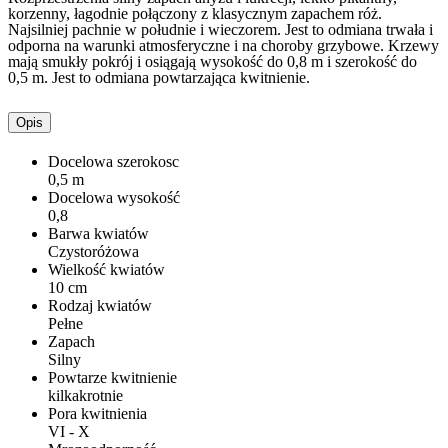
korzenny, łagodnie połączony z klasycznym zapachem róż.
Najsilniej pachnie w południe i wieczorem. Jest to odmiana trwała i
odporna na warunki atmosferyczne i na choroby grzybowe. Krzewy
mają smukły pokrój i osiągają wysokość do 0,8 m i szerokość do
0,5 m. Jest to odmiana powtarzająca kwitnienie.
Opis
Docelowa szerokosc
0,5 m
Docelowa wysokość
0,8
Barwa kwiatów
Czystoróżowa
Wielkość kwiatów
10 cm
Rodzaj kwiatów
Pełne
Zapach
Silny
Powtarze kwitnienie
kilkakrotnie
Pora kwitnienia
VI - X