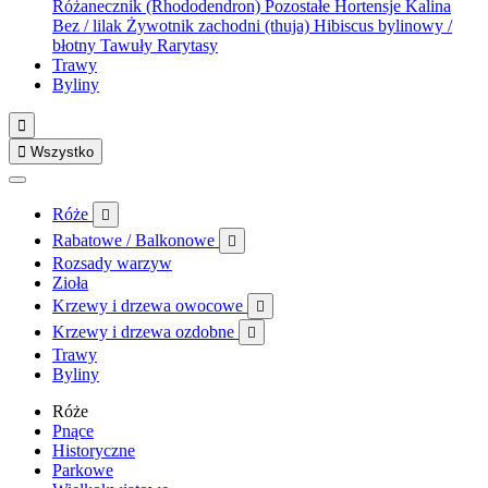
Różanecznik (Rhododendron)
Pozostałe
Hortensje
Kalina
Bez / lilak
Żywotnik zachodni (thuja)
Hibiscus bylinowy /
błotny
Tawuły
Rarytasy
Trawy
Byliny


Wszystko
Róże

Rabatowe / Balkonowe

Rozsady warzyw
Zioła
Krzewy i drzewa owocowe

Krzewy i drzewa ozdobne

Trawy
Byliny
Róże
Pnące
Historyczne
Parkowe