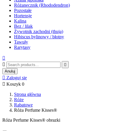
Różanecznik (Rhododendron)
Pozostałe
Hortensje
Kalina
Bez / lilak
Żywotnik zachodni (thuja)
Hibiscus bylinowy / błotny
Tawuły
Rarytasy



Anuluj

Zaloguj się

Koszyk
0
Strona główna
Róże
Rabatowe
Róża Perfume Kisses®
Róża Perfume Kisses® obrazki