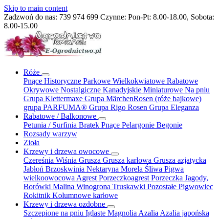
Skip to main content
Zadzwoń do nas:
739 974 699
Czynne: Pon-Pt: 8.00-18.00, Sobota:
8.00-15.00
Róże
Pnące
Historyczne
Parkowe
Wielkokwiatowe
Rabatowe
Okrywowe
Nostalgiczne
Kanadyjskie
Miniaturowe
Na pniu
Grupa Klettermaxe
Grupa MärchenRosen (róże bajkowe)
grupa PARFUMA®
Grupa Rigo Rosen
Grupa Eleganza
Rabatowe / Balkonowe
Petunia / Surfinia
Bratek
Pnące
Pelargonie
Begonie
Rozsady warzyw
Zioła
Krzewy i drzewa owocowe
Czereśnia
Wiśnia
Grusza
Grusza karłowa
Grusza azjatycka
Jabłoń
Brzoskwinia
Nektaryna
Morela
Śliwa
Pigwa
wielkoowocowa
Agrest
Porzeczkoagrest
Porzeczka
Jagody,
Borówki
Malina
Winogrona
Truskawki
Pozostałe
Pigwowiec
Rokitnik
Kolumnowe
karłowe
Krzewy i drzewa ozdobne
Szczepione na pniu
Iglaste
Magnolia
Azalia
Azalia japońska