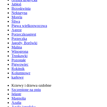
Jabłoń
Brzoskwinia
Nektaryna
Morela
Śliwa
Pigwa wielkoowocowa
Agrest
Porzeczkoagrest
Porzeczka
Jagody, Borówki
Malina
Winogrona
Truskawki
Pozostałe
Pigwowiec
Rokitnik
Kolumnowe
karłowe
Krzewy i drzewa ozdobne
Szczepione na pniu
Iglaste
Magnolia
Azalia
Azalia japońska