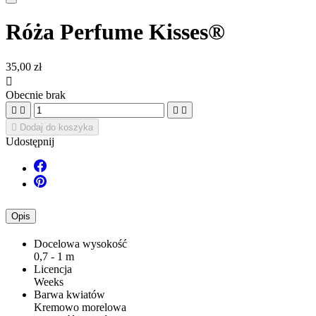
Róża Perfume Kisses®
35,00 zł

Obecnie brak





Dodaj do koszyka
Udostępnij
Opis
Docelowa wysokość
0,7 - 1 m
Licencja
Weeks
Barwa kwiatów
Kremowo morelowa