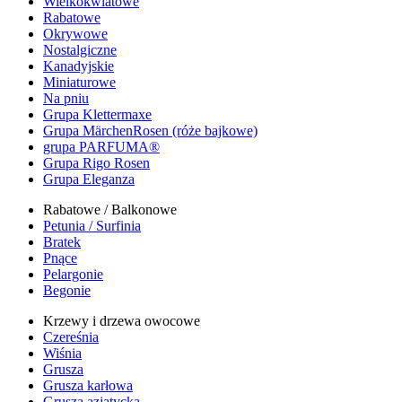
Wielkokwiatowe
Rabatowe
Okrywowe
Nostalgiczne
Kanadyjskie
Miniaturowe
Na pniu
Grupa Klettermaxe
Grupa MärchenRosen (róże bajkowe)
grupa PARFUMA®
Grupa Rigo Rosen
Grupa Eleganza
Rabatowe / Balkonowe
Petunia / Surfinia
Bratek
Pnące
Pelargonie
Begonie
Krzewy i drzewa owocowe
Czereśnia
Wiśnia
Grusza
Grusza karłowa
Grusza azjatycka