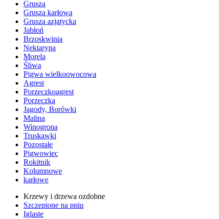
Grusza
Grusza karłowa
Grusza azjatycka
Jabłoń
Brzoskwinia
Nektaryna
Morela
Śliwa
Pigwa wielkoowocowa
Agrest
Porzeczkoagrest
Porzeczka
Jagody, Borówki
Malina
Winogrona
Truskawki
Pozostałe
Pigwowiec
Rokitnik
Kolumnowe
karłowe
Krzewy i drzewa ozdobne
Szczepione na pniu
Iglaste