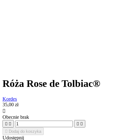
Róża Rose de Tolbiac®
Kordes
35,00 zł

Obecnie brak





Dodaj do koszyka
Udostępnij