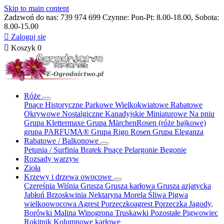
Skip to main content
Zadzwoń do nas:
739 974 699
Czynne: Pon-Pt: 8.00-18.00, Sobota:
8.00-15.00

Zaloguj się

Koszyk
0
Róże
Pnące
Historyczne
Parkowe
Wielkokwiatowe
Rabatowe
Okrywowe
Nostalgiczne
Kanadyjskie
Miniaturowe
Na pniu
Grupa Klettermaxe
Grupa MärchenRosen (róże bajkowe)
grupa PARFUMA®
Grupa Rigo Rosen
Grupa Eleganza
Rabatowe / Balkonowe
Petunia / Surfinia
Bratek
Pnące
Pelargonie
Begonie
Rozsady warzyw
Zioła
Krzewy i drzewa owocowe
Czereśnia
Wiśnia
Grusza
Grusza karłowa
Grusza azjatycka
Jabłoń
Brzoskwinia
Nektaryna
Morela
Śliwa
Pigwa
wielkoowocowa
Agrest
Porzeczkoagrest
Porzeczka
Jagody,
Borówki
Malina
Winogrona
Truskawki
Pozostałe
Pigwowiec
Rokitnik
Kolumnowe
karłowe