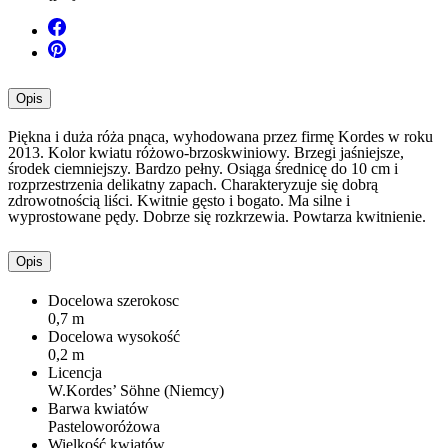
Opis
Piękna i duża róża pnąca, wyhodowana przez firmę Kordes w roku
2013. Kolor kwiatu różowo-brzoskwiniowy. Brzegi jaśniejsze,
środek ciemniejszy. Bardzo pełny. Osiąga średnicę do 10 cm i
rozprzestrzenia delikatny zapach. Charakteryzuje się dobrą
zdrowotnością liści. Kwitnie gęsto i bogato. Ma silne i
wyprostowane pędy. Dobrze się rozkrzewia. Powtarza kwitnienie.
Opis
Docelowa szerokosc
0,7 m
Docelowa wysokość
0,2 m
Licencja
W.Kordes’ Söhne (Niemcy)
Barwa kwiatów
Pasteloworóżowa
Wielkość kwiatów