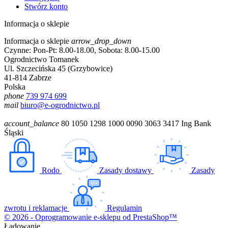
Stwórz konto
Informacja o sklepie
Informacja o sklepie
arrow_drop_down
Czynne: Pon-Pt: 8.00-18.00, Sobota: 8.00-15.00
Ogrodnictwo Tomanek
Ul. Szczecińska 45 (Grzybowice)
41-814 Zabrze
Polska
phone
739 974 699
mail
biuro@e-ogrodnictwo.pl
account_balance
80 1050 1298 1000 0090 3063 3417 Ing Bank
Śląski
Rodo
Zasady dostawy
Zasady
zwrotu i reklamacje
Regulamin
© 2026 - Oprogramowanie e-sklepu od PrestaShop™
Ładowanie...