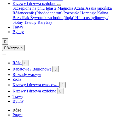
Krzewy i drzewa ozdobne
Szczepione na pniu
Iglaste
Magnolia
Azalia
Azalia japońska
Różanecznik (Rhododendron)
Pozostałe
Hortensje
Kalina
Bez / lilak
Żywotnik zachodni (thuja)
Hibiscus bylinowy /
błotny
Tawuły
Rarytasy
Trawy
Byliny


Wszystko
Róże

Rabatowe / Balkonowe

Rozsady warzyw
Zioła
Krzewy i drzewa owocowe

Krzewy i drzewa ozdobne

Trawy
Byliny
Róże
Pnące