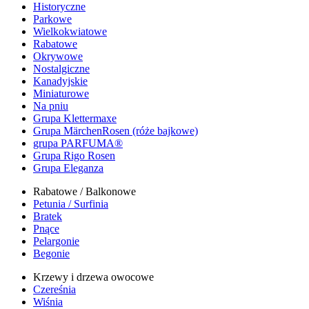
Historyczne
Parkowe
Wielkokwiatowe
Rabatowe
Okrywowe
Nostalgiczne
Kanadyjskie
Miniaturowe
Na pniu
Grupa Klettermaxe
Grupa MärchenRosen (róże bajkowe)
grupa PARFUMA®
Grupa Rigo Rosen
Grupa Eleganza
Rabatowe / Balkonowe
Petunia / Surfinia
Bratek
Pnące
Pelargonie
Begonie
Krzewy i drzewa owocowe
Czereśnia
Wiśnia