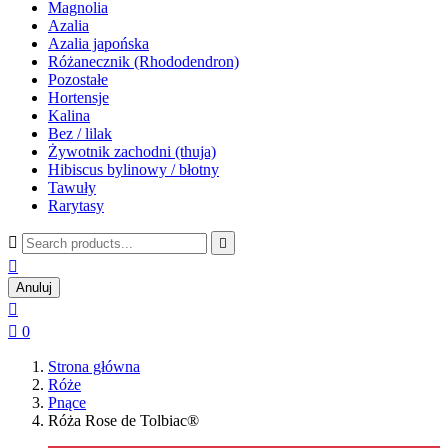
Magnolia
Azalia
Azalia japońska
Różanecznik (Rhododendron)
Pozostałe
Hortensje
Kalina
Bez / lilak
Żywotnik zachodni (thuja)
Hibiscus bylinowy / błotny
Tawuły
Rarytasy



Anuluj


0
Strona główna
Róże
Pnące
Róża Rose de Tolbiac®