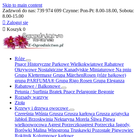
Skip to main content
Zadzwoń do nas:
739 974 699
Czynne: Pon-Pt: 8.00-18.00, Sobota:
8.00-15.00

Zaloguj się

Koszyk
0
Róże
Pnące
Historyczne
Parkowe
Wielkokwiatowe
Rabatowe
Okrywowe
Nostalgiczne
Kanadyjskie
Miniaturowe
Na pniu
Grupa Klettermaxe
Grupa MärchenRosen (róże bajkowe)
grupa PARFUMA®
Grupa Rigo Rosen
Grupa Eleganza
Rabatowe / Balkonowe
Petunia / Surfinia
Bratek
Pnące
Pelargonie
Begonie
Rozsady warzyw
Zioła
Krzewy i drzewa owocowe
Czereśnia
Wiśnia
Grusza
Grusza karłowa
Grusza azjatycka
Jabłoń
Brzoskwinia
Nektaryna
Morela
Śliwa
Pigwa
wielkoowocowa
Agrest
Porzeczkoagrest
Porzeczka
Jagody,
Borówki
Malina
Winogrona
Truskawki
Pozostałe
Pigwowiec
Rokitnik
Kolumnowe
karłowe