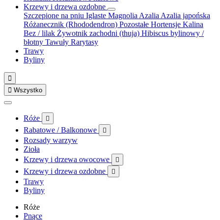
Krzewy i drzewa ozdobne
Szczepione na pniu
Iglaste
Magnolia
Azalia
Azalia japońska
Różanecznik (Rhododendron)
Pozostałe
Hortensje
Kalina
Bez / lilak
Żywotnik zachodni (thuja)
Hibiscus bylinowy /
błotny
Tawuły
Rarytasy
Trawy
Byliny


Wszystko
Róże

Rabatowe / Balkonowe

Rozsady warzyw
Zioła
Krzewy i drzewa owocowe

Krzewy i drzewa ozdobne

Trawy
Byliny
Róże
Pnące