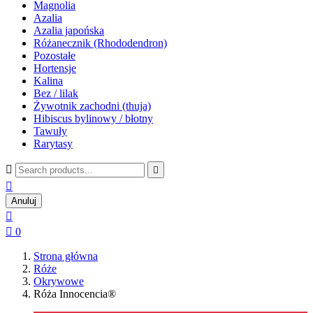
Magnolia
Azalia
Azalia japońska
Różanecznik (Rhododendron)
Pozostałe
Hortensje
Kalina
Bez / lilak
Żywotnik zachodni (thuja)
Hibiscus bylinowy / błotny
Tawuły
Rarytasy



Anuluj


0
Strona główna
Róże
Okrywowe
Róża Innocencia®