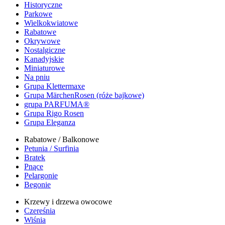
Historyczne
Parkowe
Wielkokwiatowe
Rabatowe
Okrywowe
Nostalgiczne
Kanadyjskie
Miniaturowe
Na pniu
Grupa Klettermaxe
Grupa MärchenRosen (róże bajkowe)
grupa PARFUMA®
Grupa Rigo Rosen
Grupa Eleganza
Rabatowe / Balkonowe
Petunia / Surfinia
Bratek
Pnące
Pelargonie
Begonie
Krzewy i drzewa owocowe
Czereśnia
Wiśnia