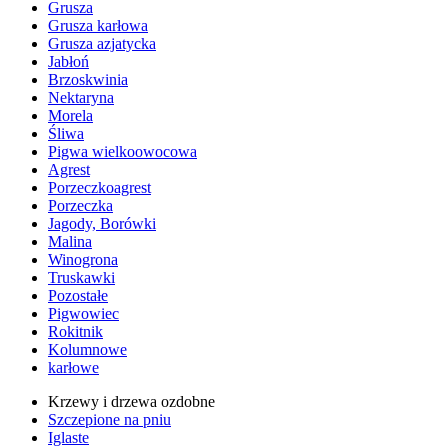
Grusza
Grusza karłowa
Grusza azjatycka
Jabłoń
Brzoskwinia
Nektaryna
Morela
Śliwa
Pigwa wielkoowocowa
Agrest
Porzeczkoagrest
Porzeczka
Jagody, Borówki
Malina
Winogrona
Truskawki
Pozostałe
Pigwowiec
Rokitnik
Kolumnowe
karłowe
Krzewy i drzewa ozdobne
Szczepione na pniu
Iglaste