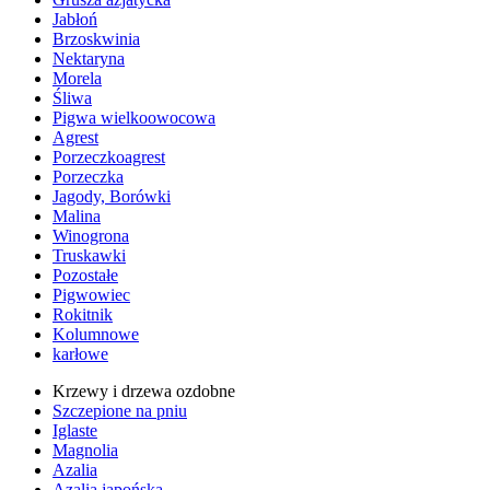
Jabłoń
Brzoskwinia
Nektaryna
Morela
Śliwa
Pigwa wielkoowocowa
Agrest
Porzeczkoagrest
Porzeczka
Jagody, Borówki
Malina
Winogrona
Truskawki
Pozostałe
Pigwowiec
Rokitnik
Kolumnowe
karłowe
Krzewy i drzewa ozdobne
Szczepione na pniu
Iglaste
Magnolia
Azalia
Azalia japońska