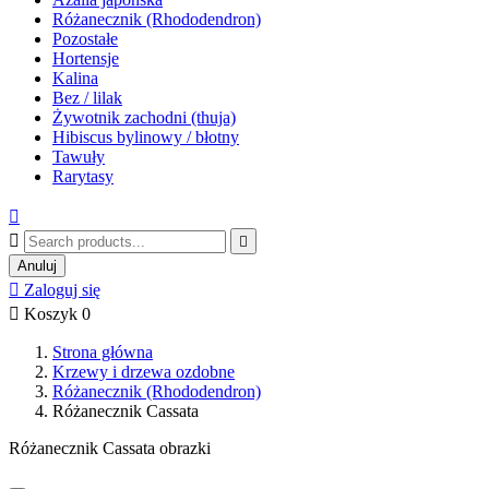
Różanecznik (Rhododendron)
Pozostałe
Hortensje
Kalina
Bez / lilak
Żywotnik zachodni (thuja)
Hibiscus bylinowy / błotny
Tawuły
Rarytasy



Anuluj

Zaloguj się

Koszyk
0
Strona główna
Krzewy i drzewa ozdobne
Różanecznik (Rhododendron)
Różanecznik Cassata
Różanecznik Cassata obrazki