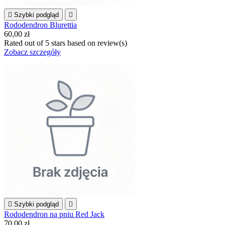

Szybki podgląd

Rododendron Blurettia
60,00 zł
Rated
out of 5 stars based on
review(s)
Zobacz szczegóły

Szybki podgląd

Rododendron na pniu Red Jack
70,00 zł