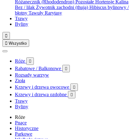
Różanecznik (Rhododendron)
Pozostałe
Hortensje
Kalina
Bez / lilak
Żywotnik zachodni (thuja)
Hibiscus bylinowy /
błotny
Tawuły
Rarytasy
Trawy
Byliny


Wszystko
Róże

Rabatowe / Balkonowe

Rozsady warzyw
Zioła
Krzewy i drzewa owocowe

Krzewy i drzewa ozdobne

Trawy
Byliny
Róże
Pnące
Historyczne
Parkowe