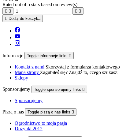
Rated
out of 5 stars based on
review(s)





Dodaj do koszyka
Informacje
Toggle informacje links

Kontakt z nami
Skorzystaj z formularza kontaktowego
Mapa strony
Zagubiłeś się? Znajdź to, czego szukasz!
Sklepy
Sponsorujemy
Toggle sponsorujemy links

Sponsorujemy
Piszą o nas
Toggle piszą o nas links

Ogrodnictwo to moja pasja
Dożynki 2012