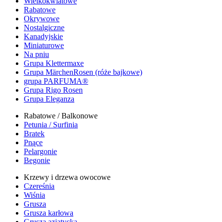
Wielkokwiatowe
Rabatowe
Okrywowe
Nostalgiczne
Kanadyjskie
Miniaturowe
Na pniu
Grupa Klettermaxe
Grupa MärchenRosen (róże bajkowe)
grupa PARFUMA®
Grupa Rigo Rosen
Grupa Eleganza
Rabatowe / Balkonowe
Petunia / Surfinia
Bratek
Pnące
Pelargonie
Begonie
Krzewy i drzewa owocowe
Czereśnia
Wiśnia
Grusza
Grusza karłowa
Grusza azjatycka