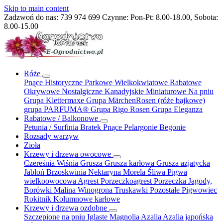
Skip to main content
Zadzwoń do nas:
739 974 699
Czynne: Pon-Pt: 8.00-18.00, Sobota:
8.00-15.00
Róże
Pnące
Historyczne
Parkowe
Wielkokwiatowe
Rabatowe
Okrywowe
Nostalgiczne
Kanadyjskie
Miniaturowe
Na pniu
Grupa Klettermaxe
Grupa MärchenRosen (róże bajkowe)
grupa PARFUMA®
Grupa Rigo Rosen
Grupa Eleganza
Rabatowe / Balkonowe
Petunia / Surfinia
Bratek
Pnące
Pelargonie
Begonie
Rozsady warzyw
Zioła
Krzewy i drzewa owocowe
Czereśnia
Wiśnia
Grusza
Grusza karłowa
Grusza azjatycka
Jabłoń
Brzoskwinia
Nektaryna
Morela
Śliwa
Pigwa
wielkoowocowa
Agrest
Porzeczkoagrest
Porzeczka
Jagody,
Borówki
Malina
Winogrona
Truskawki
Pozostałe
Pigwowiec
Rokitnik
Kolumnowe
karłowe
Krzewy i drzewa ozdobne
Szczepione na pniu
Iglaste
Magnolia
Azalia
Azalia japońska