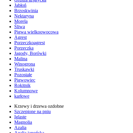
Jabłoń
Brzoskwinia
Nektaryna
Morela
Śliwa
Pigwa wielkoowocowa
Agrest
Porzeczkoagrest
Porzeczka
Jagody, Borówki
Malina
Winogrona
Truskawki
Pozostałe
Pigwowiec
Rokitnik
Kolumnowe
karłowe
Krzewy i drzewa ozdobne
Szczepione na pniu
Iglaste
Magnolia
Azalia
Azalia japońska