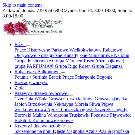
Skip to main content
Zadzwoń do nas:
739 974 699
Czynne: Pon-Pt: 8.00-18.00, Sobota:
8.00-15.00
Róże
Pnące
Historyczne
Parkowe
Wielkokwiatowe
Rabatowe
Okrywowe
Nostalgiczne
Kanadyjskie
Miniaturowe
Na pniu
Grupa Klettermaxe
Grupa MärchenRosen (róże bajkowe)
grupa PARFUMA®
Grupa Rigo Rosen
Grupa Eleganza
Rabatowe / Balkonowe
Petunia / Surfinia
Bratek
Pnące
Pelargonie
Begonie
Rozsady warzyw
Zioła
Krzewy i drzewa owocowe
Czereśnia
Wiśnia
Grusza
Grusza karłowa
Grusza azjatycka
Jabłoń
Brzoskwinia
Nektaryna
Morela
Śliwa
Pigwa
wielkoowocowa
Agrest
Porzeczkoagrest
Porzeczka
Jagody,
Borówki
Malina
Winogrona
Truskawki
Pozostałe
Pigwowiec
Rokitnik
Kolumnowe
karłowe
Krzewy i drzewa ozdobne
Szczepione na pniu
Iglaste
Magnolia
Azalia
Azalia japońska