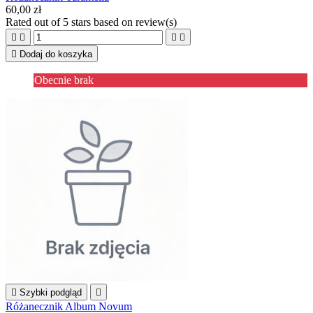
60,00 zł
Rated
out of 5 stars based on
review(s)





Dodaj do koszyka
Obecnie brak

Szybki podgląd

Różanecznik Album Novum