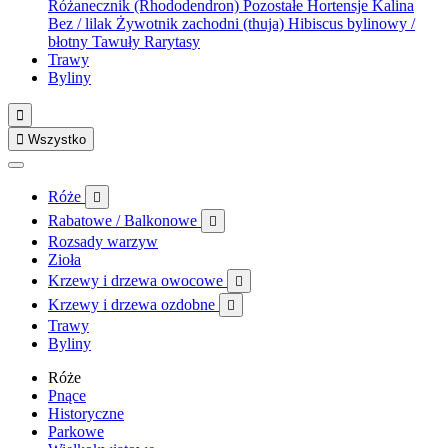
Różanecznik (Rhododendron)
Pozostałe
Hortensje
Kalina
Bez / lilak
Żywotnik zachodni (thuja)
Hibiscus bylinowy /
błotny
Tawuły
Rarytasy
Trawy
Byliny


Wszystko
Róże

Rabatowe / Balkonowe

Rozsady warzyw
Zioła
Krzewy i drzewa owocowe

Krzewy i drzewa ozdobne

Trawy
Byliny
Róże
Pnące
Historyczne
Parkowe