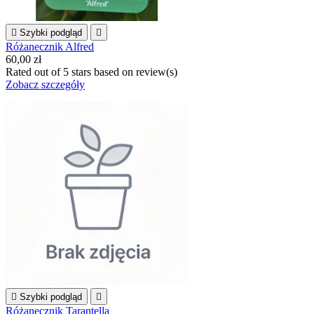

Szybki podgląd

Różanecznik Alfred
60,00 zł
Rated
out of 5 stars based on
review(s)
Zobacz szczegóły

Szybki podgląd

Różanecznik Tarantella