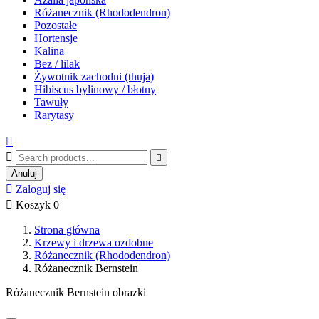
Różanecznik (Rhododendron)
Pozostałe
Hortensje
Kalina
Bez / lilak
Żywotnik zachodni (thuja)
Hibiscus bylinowy / błotny
Tawuły
Rarytasy



Anuluj

Zaloguj się

Koszyk
0
Strona główna
Krzewy i drzewa ozdobne
Różanecznik (Rhododendron)
Różanecznik Bernstein
Różanecznik Bernstein obrazki