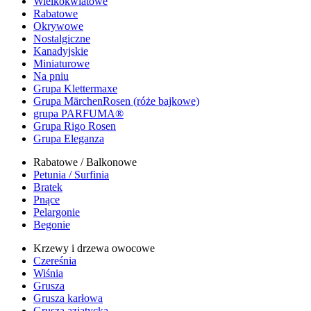
Wielkokwiatowe
Rabatowe
Okrywowe
Nostalgiczne
Kanadyjskie
Miniaturowe
Na pniu
Grupa Klettermaxe
Grupa MärchenRosen (róże bajkowe)
grupa PARFUMA®
Grupa Rigo Rosen
Grupa Eleganza
Rabatowe / Balkonowe
Petunia / Surfinia
Bratek
Pnące
Pelargonie
Begonie
Krzewy i drzewa owocowe
Czereśnia
Wiśnia
Grusza
Grusza karłowa
Grusza azjatycka