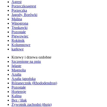
Agrest
Porzeczkoagrest
Porzeczka
Jagody, Borówki
Malina
Winogrona
Truskawki
Pozostałe
Pigwowiec
Rokitnik
Kolumnowe
karłowe
Krzewy i drzewa ozdobne
Szczepione na pniu
Iglaste
Magnolia
Azalia
Azalia japońska
Różanecznik (Rhododendron)
Pozostałe
Hortensje
Kalina
Bez / lilak
Żywotnik zachodni (thuja)