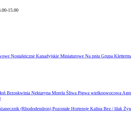
8.00-15.00
wowe
Nostalgiczne
Kanadyjskie
Miniaturowe
Na pniu
Grupa Kletter
błoń
Brzoskwinia
Nektaryna
Morela
Śliwa
Pigwa wielkoowocowa
Agr
e
żanecznik (Rhododendron)
Pozostałe
Hortensje
Kalina
Bez / lilak
Żyw