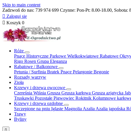
Skip to main content
Zadzwoń do nas:
739 974 699
Czynne: Pon-Pt: 8.00-18.00, Sobota: 

Zaloguj się

Koszyk
0
Róże
Pnące
Historyczne
Parkowe
Wielkokwiatowe
Rabatowe
Okry
Rigo Rosen
Grupa Eleganza
Rabatowe / Balkonowe
Petunia / Surfinia
Bratek
Pnące
Pelargonie
Begonie
Rozsady warzyw
Zioła
Krzewy i drzewa owocowe
Czereśnia
Wiśnia
Grusza
Grusza karłowa
Grusza azjatycka
Ja
Truskawki
Pozostałe
Pigwowiec
Rokitnik
Kolumnowe
karłow
Krzewy i drzewa ozdobne
Szczepione na pniu
Iglaste
Magnolia
Azalia
Azalia japońska
Ró
Trawy
Byliny
