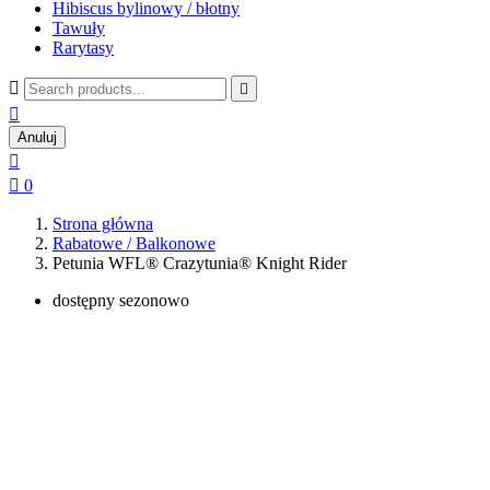
Hibiscus bylinowy / błotny
Tawuły
Rarytasy



Anuluj


0
Strona główna
Rabatowe / Balkonowe
Petunia WFL® Crazytunia® Knight Rider
dostępny sezonowo