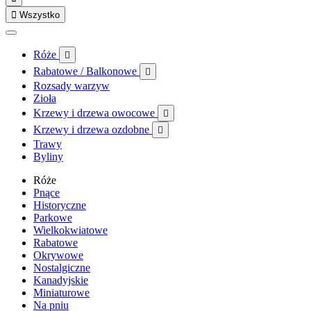

Wszystko
Róże

Rabatowe / Balkonowe

Rozsady warzyw
Zioła
Krzewy i drzewa owocowe

Krzewy i drzewa ozdobne

Trawy
Byliny
Róże
Pnące
Historyczne
Parkowe
Wielkokwiatowe
Rabatowe
Okrywowe
Nostalgiczne
Kanadyjskie
Miniaturowe
Na pniu