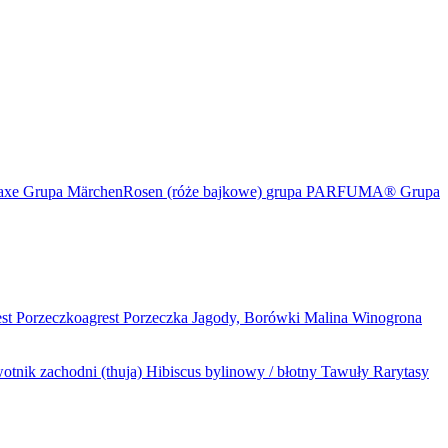
maxe
Grupa MärchenRosen (róże bajkowe)
grupa PARFUMA®
Grupa
est
Porzeczkoagrest
Porzeczka
Jagody, Borówki
Malina
Winogrona
otnik zachodni (thuja)
Hibiscus bylinowy / błotny
Tawuły
Rarytasy