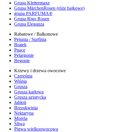
Grupa Klettermaxe
Grupa MärchenRosen (róże bajkowe)
grupa PARFUMA®
Grupa Rigo Rosen
Grupa Eleganza
Rabatowe / Balkonowe
Petunia / Surfinia
Bratek
Pnące
Pelargonie
Begonie
Krzewy i drzewa owocowe
Czereśnia
Wiśnia
Grusza
Grusza karłowa
Grusza azjatycka
Jabłoń
Brzoskwinia
Nektaryna
Morela
Śliwa
Pigwa wielkoowocowa