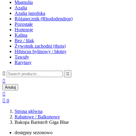
Magnolia
Azalia
Azalia japońska
Różanecznik (Rhododendron)
Pozostałe
Hortensje
Kalina
Bez / lilak
Żywotnik zachodni (thuja)
Hibiscus bylinowy / błotny
Tawuły
Rarytasy



Anuluj


0
Strona główna
Rabatowe / Balkonowe
Bakopa Baristo® Giga Blue
dostępny sezonowo