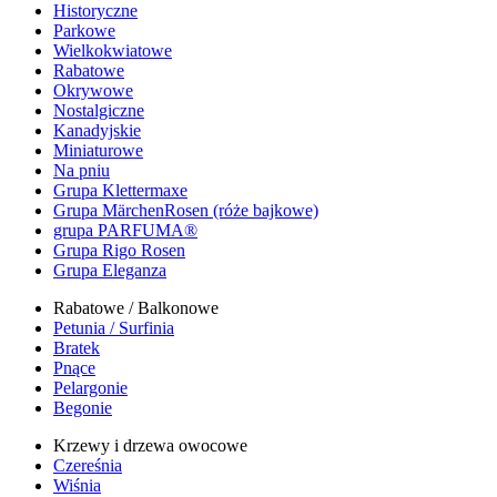
Historyczne
Parkowe
Wielkokwiatowe
Rabatowe
Okrywowe
Nostalgiczne
Kanadyjskie
Miniaturowe
Na pniu
Grupa Klettermaxe
Grupa MärchenRosen (róże bajkowe)
grupa PARFUMA®
Grupa Rigo Rosen
Grupa Eleganza
Rabatowe / Balkonowe
Petunia / Surfinia
Bratek
Pnące
Pelargonie
Begonie
Krzewy i drzewa owocowe
Czereśnia
Wiśnia