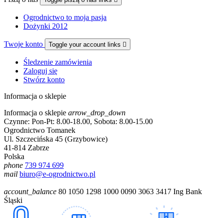
Ogrodnictwo to moja pasja
Dożynki 2012
Twoje konto
Toggle your account links

Śledzenie zamówienia
Zaloguj się
Stwórz konto
Informacja o sklepie
Informacja o sklepie
arrow_drop_down
Czynne: Pon-Pt: 8.00-18.00, Sobota: 8.00-15.00
Ogrodnictwo Tomanek
Ul. Szczecińska 45 (Grzybowice)
41-814 Zabrze
Polska
phone
739 974 699
mail
biuro@e-ogrodnictwo.pl
account_balance
80 1050 1298 1000 0090 3063 3417 Ing Bank
Śląski