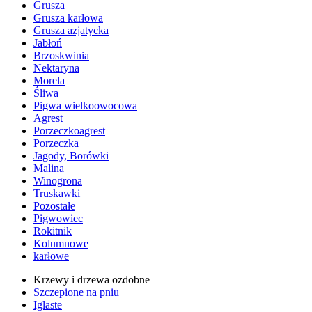
Grusza
Grusza karłowa
Grusza azjatycka
Jabłoń
Brzoskwinia
Nektaryna
Morela
Śliwa
Pigwa wielkoowocowa
Agrest
Porzeczkoagrest
Porzeczka
Jagody, Borówki
Malina
Winogrona
Truskawki
Pozostałe
Pigwowiec
Rokitnik
Kolumnowe
karłowe
Krzewy i drzewa ozdobne
Szczepione na pniu
Iglaste