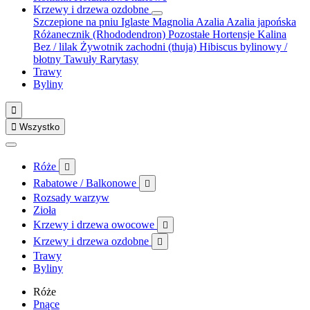
Krzewy i drzewa ozdobne
Szczepione na pniu
Iglaste
Magnolia
Azalia
Azalia japońska
Różanecznik (Rhododendron)
Pozostałe
Hortensje
Kalina
Bez / lilak
Żywotnik zachodni (thuja)
Hibiscus bylinowy /
błotny
Tawuły
Rarytasy
Trawy
Byliny


Wszystko
Róże

Rabatowe / Balkonowe

Rozsady warzyw
Zioła
Krzewy i drzewa owocowe

Krzewy i drzewa ozdobne

Trawy
Byliny
Róże
Pnące