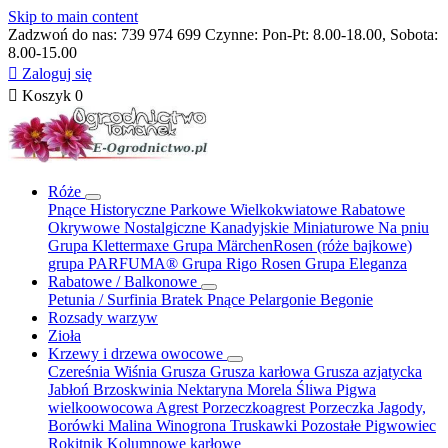
Skip to main content
Zadzwoń do nas:
739 974 699
Czynne: Pon-Pt: 8.00-18.00, Sobota:
8.00-15.00

Zaloguj się

Koszyk
0
Róże
Pnące
Historyczne
Parkowe
Wielkokwiatowe
Rabatowe
Okrywowe
Nostalgiczne
Kanadyjskie
Miniaturowe
Na pniu
Grupa Klettermaxe
Grupa MärchenRosen (róże bajkowe)
grupa PARFUMA®
Grupa Rigo Rosen
Grupa Eleganza
Rabatowe / Balkonowe
Petunia / Surfinia
Bratek
Pnące
Pelargonie
Begonie
Rozsady warzyw
Zioła
Krzewy i drzewa owocowe
Czereśnia
Wiśnia
Grusza
Grusza karłowa
Grusza azjatycka
Jabłoń
Brzoskwinia
Nektaryna
Morela
Śliwa
Pigwa
wielkoowocowa
Agrest
Porzeczkoagrest
Porzeczka
Jagody,
Borówki
Malina
Winogrona
Truskawki
Pozostałe
Pigwowiec
Rokitnik
Kolumnowe
karłowe