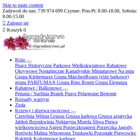
Skip to main content
Zadzwoń do nas:
739 974 699
Czynne: Pon-Pt: 8.00-18.00, Sobota:
8.00-15.00

Zaloguj się

Koszyk
0
Róże
Pnące
Historyczne
Parkowe
Wielkokwiatowe
Rabatowe
Okrywowe
Nostalgiczne
Kanadyjskie
Miniaturowe
Na pniu
Grupa Klettermaxe
Grupa MärchenRosen (róże bajkowe)
grupa PARFUMA®
Grupa Rigo Rosen
Grupa Eleganza
Rabatowe / Balkonowe
Petunia / Surfinia
Bratek
Pnące
Pelargonie
Begonie
Rozsady warzyw
Zioła
Krzewy i drzewa owocowe
Czereśnia
Wiśnia
Grusza
Grusza karłowa
Grusza azjatycka
Jabłoń
Brzoskwinia
Nektaryna
Morela
Śliwa
Pigwa
wielkoowocowa
Agrest
Porzeczkoagrest
Porzeczka
Jagody,
Borówki
Malina
Winogrona
Truskawki
Pozostałe
Pigwowiec
Rokitnik
Kolumnowe
karłowe