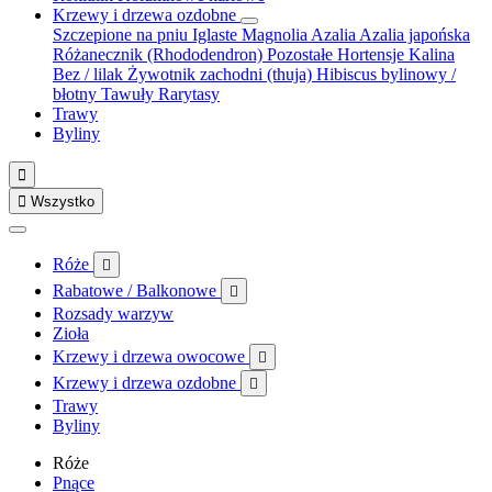
Krzewy i drzewa ozdobne
Szczepione na pniu
Iglaste
Magnolia
Azalia
Azalia japońska
Różanecznik (Rhododendron)
Pozostałe
Hortensje
Kalina
Bez / lilak
Żywotnik zachodni (thuja)
Hibiscus bylinowy /
błotny
Tawuły
Rarytasy
Trawy
Byliny


Wszystko
Róże

Rabatowe / Balkonowe

Rozsady warzyw
Zioła
Krzewy i drzewa owocowe

Krzewy i drzewa ozdobne

Trawy
Byliny
Róże
Pnące