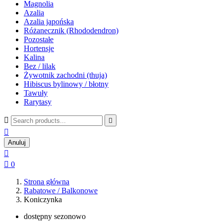
Magnolia
Azalia
Azalia japońska
Różanecznik (Rhododendron)
Pozostałe
Hortensje
Kalina
Bez / lilak
Żywotnik zachodni (thuja)
Hibiscus bylinowy / błotny
Tawuły
Rarytasy



Anuluj


0
Strona główna
Rabatowe / Balkonowe
Koniczynka
dostępny sezonowo