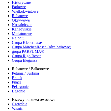
Historyczne
Parkowe
Wielkokwiatowe
Rabatowe
Okrywowe
Nostalgiczne
Kanadyjskie
Miniaturowe
Na pniu
Grupa Klettermaxe
Grupa MärchenRosen (róże bajkowe)
grupa PARFUMA®
Grupa Rigo Rosen
Grupa Eleganza
Rabatowe / Balkonowe
Petunia / Surfinia
Bratek
Pnące
Pelargonie
Begonie
Krzewy i drzewa owocowe
Czereśnia
Wiśnia