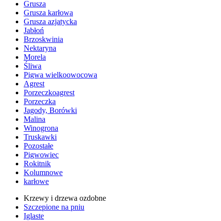
Grusza
Grusza karłowa
Grusza azjatycka
Jabłoń
Brzoskwinia
Nektaryna
Morela
Śliwa
Pigwa wielkoowocowa
Agrest
Porzeczkoagrest
Porzeczka
Jagody, Borówki
Malina
Winogrona
Truskawki
Pozostałe
Pigwowiec
Rokitnik
Kolumnowe
karłowe
Krzewy i drzewa ozdobne
Szczepione na pniu
Iglaste