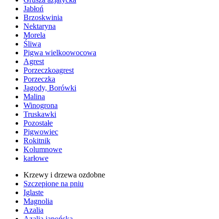
Jabłoń
Brzoskwinia
Nektaryna
Morela
Śliwa
Pigwa wielkoowocowa
Agrest
Porzeczkoagrest
Porzeczka
Jagody, Borówki
Malina
Winogrona
Truskawki
Pozostałe
Pigwowiec
Rokitnik
Kolumnowe
karłowe
Krzewy i drzewa ozdobne
Szczepione na pniu
Iglaste
Magnolia
Azalia
Azalia japońska