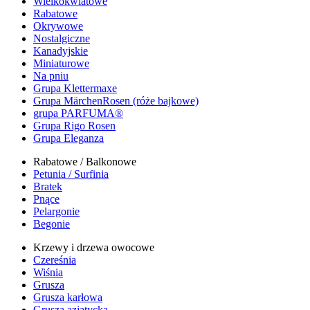
Wielkokwiatowe
Rabatowe
Okrywowe
Nostalgiczne
Kanadyjskie
Miniaturowe
Na pniu
Grupa Klettermaxe
Grupa MärchenRosen (róże bajkowe)
grupa PARFUMA®
Grupa Rigo Rosen
Grupa Eleganza
Rabatowe / Balkonowe
Petunia / Surfinia
Bratek
Pnące
Pelargonie
Begonie
Krzewy i drzewa owocowe
Czereśnia
Wiśnia
Grusza
Grusza karłowa
Grusza azjatycka