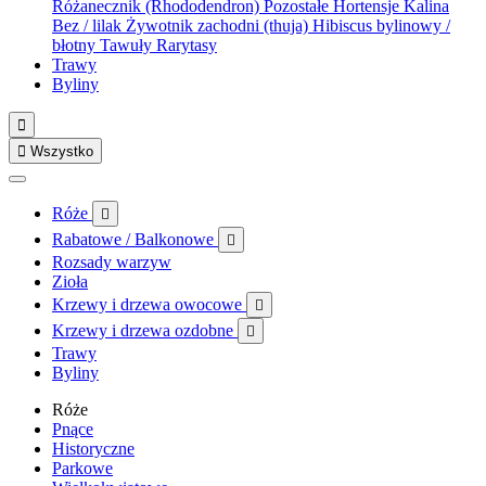
Różanecznik (Rhododendron)
Pozostałe
Hortensje
Kalina
Bez / lilak
Żywotnik zachodni (thuja)
Hibiscus bylinowy /
błotny
Tawuły
Rarytasy
Trawy
Byliny


Wszystko
Róże

Rabatowe / Balkonowe

Rozsady warzyw
Zioła
Krzewy i drzewa owocowe

Krzewy i drzewa ozdobne

Trawy
Byliny
Róże
Pnące
Historyczne
Parkowe