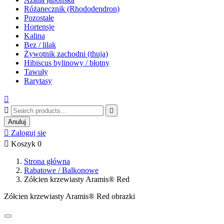
Różanecznik (Rhododendron)
Pozostałe
Hortensje
Kalina
Bez / lilak
Żywotnik zachodni (thuja)
Hibiscus bylinowy / błotny
Tawuły
Rarytasy



Anuluj

Zaloguj się

Koszyk
0
Strona główna
Rabatowe / Balkonowe
Zółcien krzewiasty Aramis® Red
Zółcien krzewiasty Aramis® Red obrazki