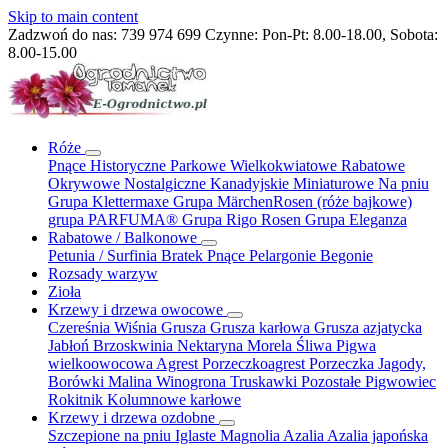
Skip to main content
Zadzwoń do nas:
739 974 699
Czynne: Pon-Pt: 8.00-18.00, Sobota:
8.00-15.00
Róże
Pnące
Historyczne
Parkowe
Wielkokwiatowe
Rabatowe
Okrywowe
Nostalgiczne
Kanadyjskie
Miniaturowe
Na pniu
Grupa Klettermaxe
Grupa MärchenRosen (róże bajkowe)
grupa PARFUMA®
Grupa Rigo Rosen
Grupa Eleganza
Rabatowe / Balkonowe
Petunia / Surfinia
Bratek
Pnące
Pelargonie
Begonie
Rozsady warzyw
Zioła
Krzewy i drzewa owocowe
Czereśnia
Wiśnia
Grusza
Grusza karłowa
Grusza azjatycka
Jabłoń
Brzoskwinia
Nektaryna
Morela
Śliwa
Pigwa
wielkoowocowa
Agrest
Porzeczkoagrest
Porzeczka
Jagody,
Borówki
Malina
Winogrona
Truskawki
Pozostałe
Pigwowiec
Rokitnik
Kolumnowe
karłowe
Krzewy i drzewa ozdobne
Szczepione na pniu
Iglaste
Magnolia
Azalia
Azalia japońska