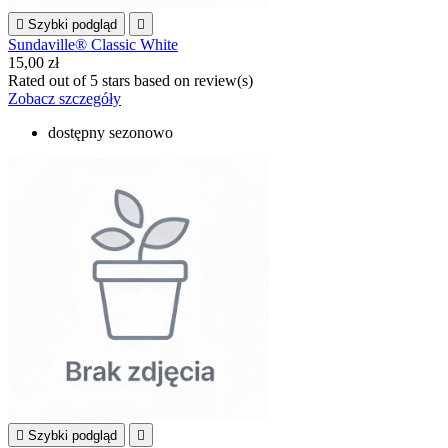

Szybki podgląd

Sundaville® Classic White
15,00 zł
Rated
out of 5 stars based on
review(s)
Zobacz szczegóły
dostępny sezonowo

Szybki podgląd
