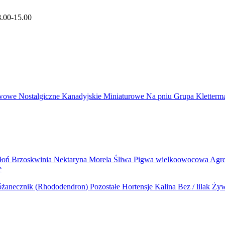
8.00-15.00
wowe
Nostalgiczne
Kanadyjskie
Miniaturowe
Na pniu
Grupa Kletter
błoń
Brzoskwinia
Nektaryna
Morela
Śliwa
Pigwa wielkoowocowa
Agr
e
żanecznik (Rhododendron)
Pozostałe
Hortensje
Kalina
Bez / lilak
Żyw