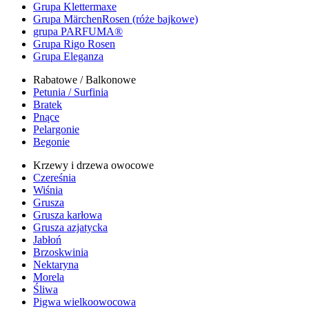
Grupa Klettermaxe
Grupa MärchenRosen (róże bajkowe)
grupa PARFUMA®
Grupa Rigo Rosen
Grupa Eleganza
Rabatowe / Balkonowe
Petunia / Surfinia
Bratek
Pnące
Pelargonie
Begonie
Krzewy i drzewa owocowe
Czereśnia
Wiśnia
Grusza
Grusza karłowa
Grusza azjatycka
Jabłoń
Brzoskwinia
Nektaryna
Morela
Śliwa
Pigwa wielkoowocowa