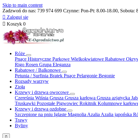
Skip to main content
Zadzwoń do nas:
739 974 699
Czynne: Pon-Pt: 8.00-18.00, Sobota: 

Zaloguj się

Koszyk
0
Róże
Pnące
Historyczne
Parkowe
Wielkokwiatowe
Rabatowe
Okry
Rigo Rosen
Grupa Eleganza
Rabatowe / Balkonowe
Petunia / Surfinia
Bratek
Pnące
Pelargonie
Begonie
Rozsady warzyw
Zioła
Krzewy i drzewa owocowe
Czereśnia
Wiśnia
Grusza
Grusza karłowa
Grusza azjatycka
Ja
Truskawki
Pozostałe
Pigwowiec
Rokitnik
Kolumnowe
karłow
Krzewy i drzewa ozdobne
Szczepione na pniu
Iglaste
Magnolia
Azalia
Azalia japońska
Ró
Trawy
Byliny
