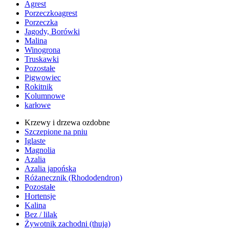
Agrest
Porzeczkoagrest
Porzeczka
Jagody, Borówki
Malina
Winogrona
Truskawki
Pozostałe
Pigwowiec
Rokitnik
Kolumnowe
karłowe
Krzewy i drzewa ozdobne
Szczepione na pniu
Iglaste
Magnolia
Azalia
Azalia japońska
Różanecznik (Rhododendron)
Pozostałe
Hortensje
Kalina
Bez / lilak
Żywotnik zachodni (thuja)