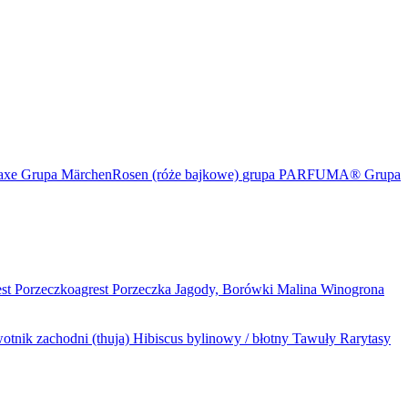
maxe
Grupa MärchenRosen (róże bajkowe)
grupa PARFUMA®
Grupa
est
Porzeczkoagrest
Porzeczka
Jagody, Borówki
Malina
Winogrona
otnik zachodni (thuja)
Hibiscus bylinowy / błotny
Tawuły
Rarytasy