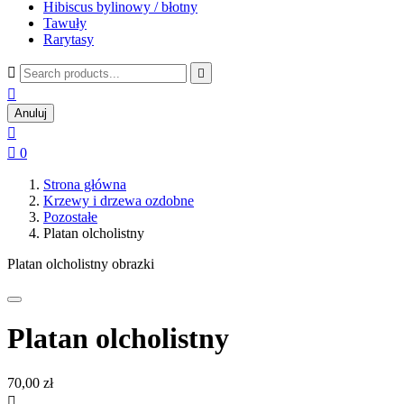
Hibiscus bylinowy / błotny
Tawuły
Rarytasy



Anuluj


0
Strona główna
Krzewy i drzewa ozdobne
Pozostałe
Platan olcholistny
Platan olcholistny obrazki
Platan olcholistny
70,00 zł
