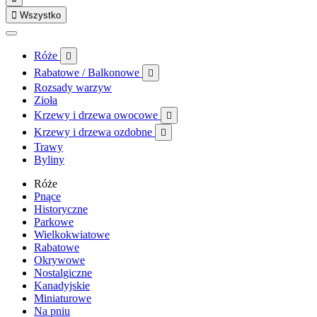

Wszystko
Róże

Rabatowe / Balkonowe

Rozsady warzyw
Zioła
Krzewy i drzewa owocowe

Krzewy i drzewa ozdobne

Trawy
Byliny
Róże
Pnące
Historyczne
Parkowe
Wielkokwiatowe
Rabatowe
Okrywowe
Nostalgiczne
Kanadyjskie
Miniaturowe
Na pniu