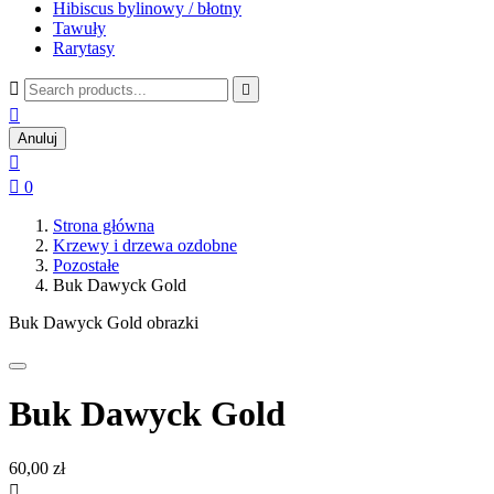
Hibiscus bylinowy / błotny
Tawuły
Rarytasy



Anuluj


0
Strona główna
Krzewy i drzewa ozdobne
Pozostałe
Buk Dawyck Gold
Buk Dawyck Gold obrazki
Buk Dawyck Gold
60,00 zł
