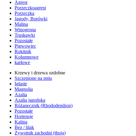
Agrest
Porzeczkoagrest
Porzeczka
Jagody, Borówki
Malina
Winogrona
Truskawki
Pozostałe
Pigwowiec
Rokitnik
Kolumnowe
karłowe
Krzewy i drzewa ozdobne
Szczepione na pniu
Iglaste
Magnolia
Azalia
Azalia japońska
Różanecznik (Rhododendron)
Pozostałe
Hortensje
Kalina
Bez / lilak
Żywotnik zachodni (thuja)