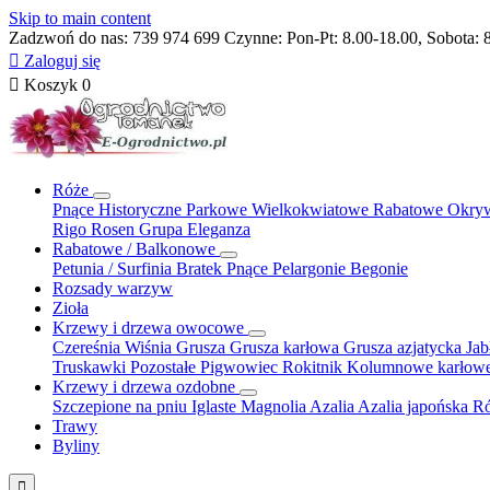
Skip to main content
Zadzwoń do nas:
739 974 699
Czynne: Pon-Pt: 8.00-18.00, Sobota: 

Zaloguj się

Koszyk
0
Róże
Pnące
Historyczne
Parkowe
Wielkokwiatowe
Rabatowe
Okry
Rigo Rosen
Grupa Eleganza
Rabatowe / Balkonowe
Petunia / Surfinia
Bratek
Pnące
Pelargonie
Begonie
Rozsady warzyw
Zioła
Krzewy i drzewa owocowe
Czereśnia
Wiśnia
Grusza
Grusza karłowa
Grusza azjatycka
Ja
Truskawki
Pozostałe
Pigwowiec
Rokitnik
Kolumnowe
karłow
Krzewy i drzewa ozdobne
Szczepione na pniu
Iglaste
Magnolia
Azalia
Azalia japońska
Ró
Trawy
Byliny
