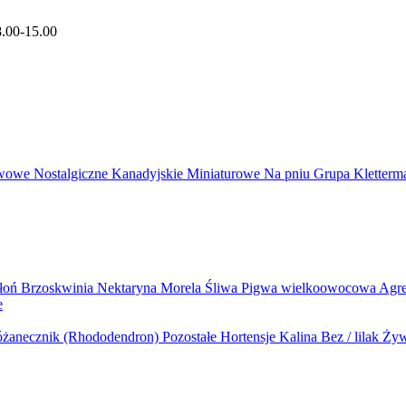
8.00-15.00
wowe
Nostalgiczne
Kanadyjskie
Miniaturowe
Na pniu
Grupa Kletter
błoń
Brzoskwinia
Nektaryna
Morela
Śliwa
Pigwa wielkoowocowa
Agr
e
żanecznik (Rhododendron)
Pozostałe
Hortensje
Kalina
Bez / lilak
Żyw