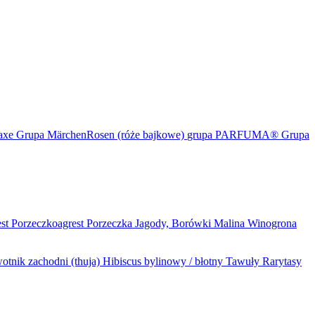
maxe
Grupa MärchenRosen (róże bajkowe)
grupa PARFUMA®
Grupa
est
Porzeczkoagrest
Porzeczka
Jagody, Borówki
Malina
Winogrona
otnik zachodni (thuja)
Hibiscus bylinowy / błotny
Tawuły
Rarytasy