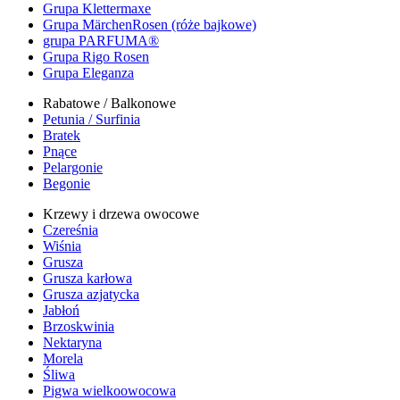
Grupa Klettermaxe
Grupa MärchenRosen (róże bajkowe)
grupa PARFUMA®
Grupa Rigo Rosen
Grupa Eleganza
Rabatowe / Balkonowe
Petunia / Surfinia
Bratek
Pnące
Pelargonie
Begonie
Krzewy i drzewa owocowe
Czereśnia
Wiśnia
Grusza
Grusza karłowa
Grusza azjatycka
Jabłoń
Brzoskwinia
Nektaryna
Morela
Śliwa
Pigwa wielkoowocowa