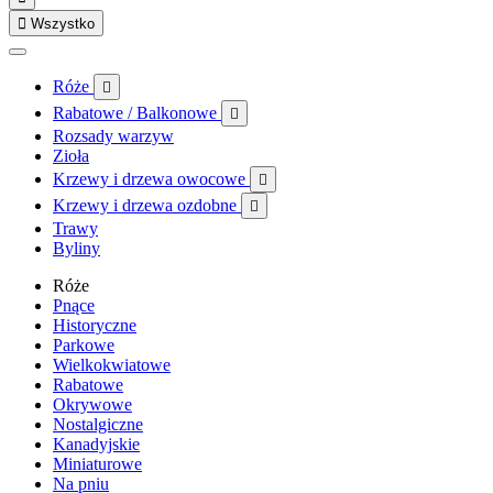

Wszystko
Róże

Rabatowe / Balkonowe

Rozsady warzyw
Zioła
Krzewy i drzewa owocowe

Krzewy i drzewa ozdobne

Trawy
Byliny
Róże
Pnące
Historyczne
Parkowe
Wielkokwiatowe
Rabatowe
Okrywowe
Nostalgiczne
Kanadyjskie
Miniaturowe
Na pniu