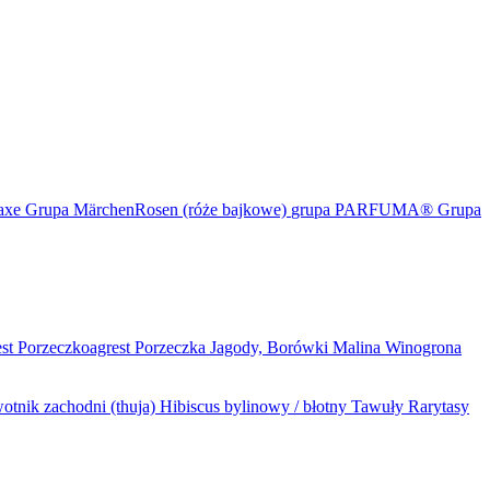
maxe
Grupa MärchenRosen (róże bajkowe)
grupa PARFUMA®
Grupa
est
Porzeczkoagrest
Porzeczka
Jagody, Borówki
Malina
Winogrona
otnik zachodni (thuja)
Hibiscus bylinowy / błotny
Tawuły
Rarytasy