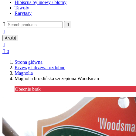
Hibiscus bylinowy / błotny
Tawuły
Rarytasy



Anuluj


0
Strona główna
Krzewy i drzewa ozdobne
Magnolia
Magnolia broklińska szczepiona Woodsman
Obecnie brak