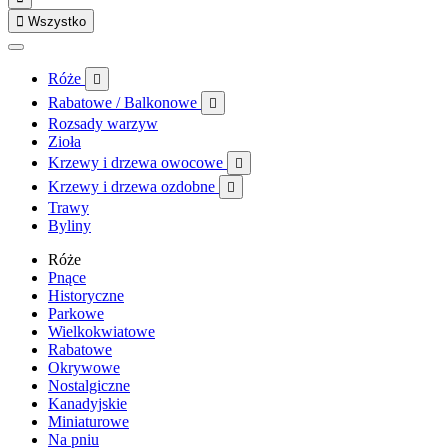

Wszystko
Róże

Rabatowe / Balkonowe

Rozsady warzyw
Zioła
Krzewy i drzewa owocowe

Krzewy i drzewa ozdobne

Trawy
Byliny
Róże
Pnące
Historyczne
Parkowe
Wielkokwiatowe
Rabatowe
Okrywowe
Nostalgiczne
Kanadyjskie
Miniaturowe
Na pniu