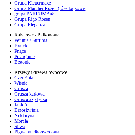
Grupa Klettermaxe
Grupa MärchenRosen (róże bajkowe)
grupa PARFUMA®
Grupa Rigo Rosen
Grupa Eleganza
Rabatowe / Balkonowe
Petunia / Surfinia
Bratek
Pnące
Pelargonie
Begonie
Krzewy i drzewa owocowe
Czereśnia
Wiśnia
Grusza
Grusza karłowa
Grusza azjatycka
Jabłoń
Brzoskwinia
Nektaryna
Morela
Śliwa
Pigwa wielkoowocowa