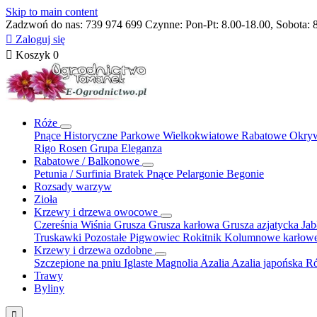
Skip to main content
Zadzwoń do nas:
739 974 699
Czynne: Pon-Pt: 8.00-18.00, Sobota: 

Zaloguj się

Koszyk
0
Róże
Pnące
Historyczne
Parkowe
Wielkokwiatowe
Rabatowe
Okry
Rigo Rosen
Grupa Eleganza
Rabatowe / Balkonowe
Petunia / Surfinia
Bratek
Pnące
Pelargonie
Begonie
Rozsady warzyw
Zioła
Krzewy i drzewa owocowe
Czereśnia
Wiśnia
Grusza
Grusza karłowa
Grusza azjatycka
Ja
Truskawki
Pozostałe
Pigwowiec
Rokitnik
Kolumnowe
karłow
Krzewy i drzewa ozdobne
Szczepione na pniu
Iglaste
Magnolia
Azalia
Azalia japońska
Ró
Trawy
Byliny
