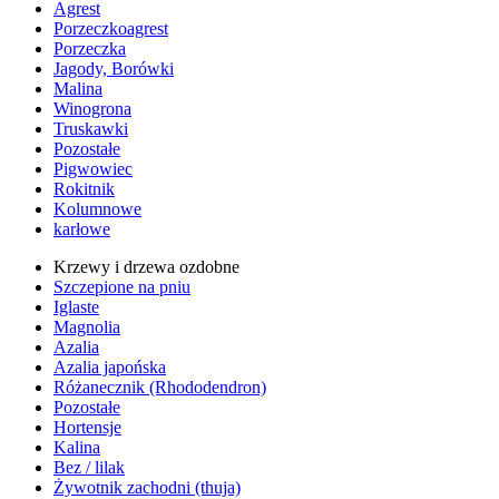
Agrest
Porzeczkoagrest
Porzeczka
Jagody, Borówki
Malina
Winogrona
Truskawki
Pozostałe
Pigwowiec
Rokitnik
Kolumnowe
karłowe
Krzewy i drzewa ozdobne
Szczepione na pniu
Iglaste
Magnolia
Azalia
Azalia japońska
Różanecznik (Rhododendron)
Pozostałe
Hortensje
Kalina
Bez / lilak
Żywotnik zachodni (thuja)