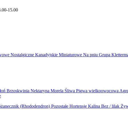
8.00-15.00
wowe
Nostalgiczne
Kanadyjskie
Miniaturowe
Na pniu
Grupa Kletter
błoń
Brzoskwinia
Nektaryna
Morela
Śliwa
Pigwa wielkoowocowa
Agr
e
żanecznik (Rhododendron)
Pozostałe
Hortensje
Kalina
Bez / lilak
Żyw