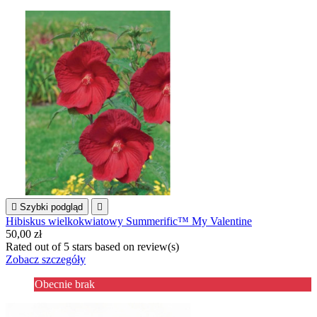

Szybki podgląd

Hibiskus wielkokwiatowy Summerific™ My Valentine
50,00 zł
Rated
out of 5 stars based on
review(s)
Zobacz szczegóły
Obecnie brak