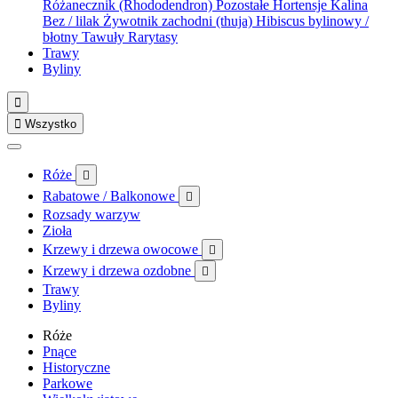
Różanecznik (Rhododendron)
Pozostałe
Hortensje
Kalina
Bez / lilak
Żywotnik zachodni (thuja)
Hibiscus bylinowy /
błotny
Tawuły
Rarytasy
Trawy
Byliny


Wszystko
Róże

Rabatowe / Balkonowe

Rozsady warzyw
Zioła
Krzewy i drzewa owocowe

Krzewy i drzewa ozdobne

Trawy
Byliny
Róże
Pnące
Historyczne
Parkowe