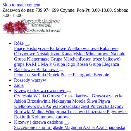
Skip to main content
Zadzwoń do nas:
739 974 699
Czynne: Pon-Pt: 8.00-18.00, Sobota:
8.00-15.00
Róże
Pnące
Historyczne
Parkowe
Wielkokwiatowe
Rabatowe
Okrywowe
Nostalgiczne
Kanadyjskie
Miniaturowe
Na pniu
Grupa Klettermaxe
Grupa MärchenRosen (róże bajkowe)
grupa PARFUMA®
Grupa Rigo Rosen
Grupa Eleganza
Rabatowe / Balkonowe
Petunia / Surfinia
Bratek
Pnące
Pelargonie
Begonie
Rozsady warzyw
Zioła
Krzewy i drzewa owocowe
Czereśnia
Wiśnia
Grusza
Grusza karłowa
Grusza azjatycka
Jabłoń
Brzoskwinia
Nektaryna
Morela
Śliwa
Pigwa
wielkoowocowa
Agrest
Porzeczkoagrest
Porzeczka
Jagody,
Borówki
Malina
Winogrona
Truskawki
Pozostałe
Pigwowiec
Rokitnik
Kolumnowe
karłowe
Krzewy i drzewa ozdobne
Szczepione na pniu
Iglaste
Magnolia
Azalia
Azalia japońska