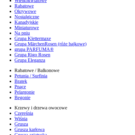
Wielkokwiatowe
Rabatowe
Okrywowe
Nostalgiczne
Kanadyjskie
Miniaturowe
Na pniu
Grupa Klettermaxe
Grupa MärchenRosen (róże bajkowe)
grupa PARFUMA®
Grupa Rigo Rosen
Grupa Eleganza
Rabatowe / Balkonowe
Petunia / Surfinia
Bratek
Pnące
Pelargonie
Begonie
Krzewy i drzewa owocowe
Czereśnia
Wiśnia
Grusza
Grusza karłowa
Grusza azjatycka