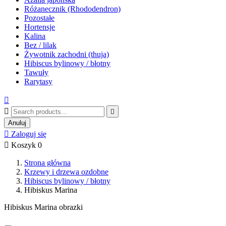
Różanecznik (Rhododendron)
Pozostałe
Hortensje
Kalina
Bez / lilak
Żywotnik zachodni (thuja)
Hibiscus bylinowy / błotny
Tawuły
Rarytasy



Anuluj

Zaloguj się

Koszyk
0
Strona główna
Krzewy i drzewa ozdobne
Hibiscus bylinowy / błotny
Hibiskus Marina
Hibiskus Marina obrazki