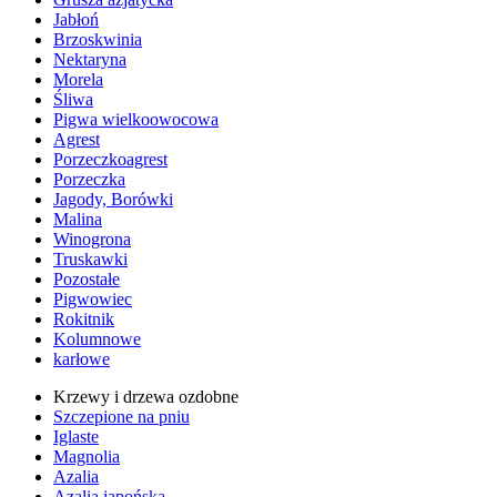
Jabłoń
Brzoskwinia
Nektaryna
Morela
Śliwa
Pigwa wielkoowocowa
Agrest
Porzeczkoagrest
Porzeczka
Jagody, Borówki
Malina
Winogrona
Truskawki
Pozostałe
Pigwowiec
Rokitnik
Kolumnowe
karłowe
Krzewy i drzewa ozdobne
Szczepione na pniu
Iglaste
Magnolia
Azalia
Azalia japońska