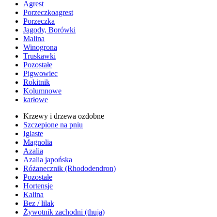
Agrest
Porzeczkoagrest
Porzeczka
Jagody, Borówki
Malina
Winogrona
Truskawki
Pozostałe
Pigwowiec
Rokitnik
Kolumnowe
karłowe
Krzewy i drzewa ozdobne
Szczepione na pniu
Iglaste
Magnolia
Azalia
Azalia japońska
Różanecznik (Rhododendron)
Pozostałe
Hortensje
Kalina
Bez / lilak
Żywotnik zachodni (thuja)