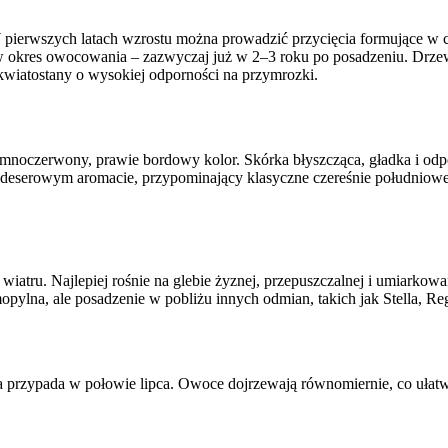
W pierwszych latach wzrostu można prowadzić przycięcia formujące w c
 okres owocowania – zazwyczaj już w 2–3 roku po posadzeniu. Drzewo
e kwiatostany o wysokiej odporności na przymrozki.
iemnoczerwony, prawie bordowy kolor. Skórka błyszcząca, gładka i odp
o deserowym aromacie, przypominający klasyczne czereśnie południowe.
od wiatru. Najlepiej rośnie na glebie żyznej, przepuszczalnej i umiark
mopylna, ale posadzenie w pobliżu innych odmian, takich jak Stella,
za przypada w połowie lipca. Owoce dojrzewają równomiernie, co ułatwi