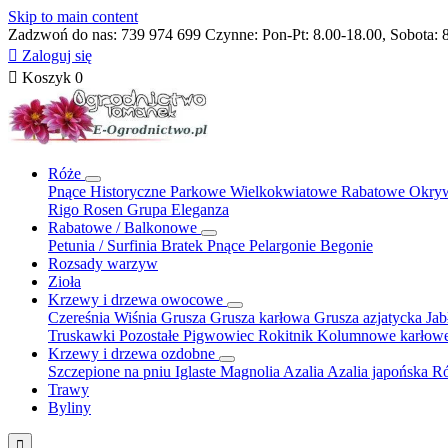
Skip to main content
Zadzwoń do nas:
739 974 699
Czynne: Pon-Pt: 8.00-18.00, Sobota: 

Zaloguj się

Koszyk
0
Róże
Pnące
Historyczne
Parkowe
Wielkokwiatowe
Rabatowe
Okry
Rigo Rosen
Grupa Eleganza
Rabatowe / Balkonowe
Petunia / Surfinia
Bratek
Pnące
Pelargonie
Begonie
Rozsady warzyw
Zioła
Krzewy i drzewa owocowe
Czereśnia
Wiśnia
Grusza
Grusza karłowa
Grusza azjatycka
Ja
Truskawki
Pozostałe
Pigwowiec
Rokitnik
Kolumnowe
karłow
Krzewy i drzewa ozdobne
Szczepione na pniu
Iglaste
Magnolia
Azalia
Azalia japońska
Ró
Trawy
Byliny
