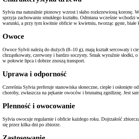
Sylvia ma naturalnie pionowy wzrost i słabo rozkrzewioną koronę. 
sprzyja zachowaniu smukłego kształtu. Odmiana wcześnie wchodzi w
warunki, a przy tym kwitnie obficie w kwietniu, tworząc gęste, biał
Owoce
Owoce Sylvii należą do dużych (8–10 g), mają kształt sercowaty i c
chrząstkowaty, czerwony i bardzo soczysty. Smak wyraźnie słodki, 
w połowie lipca i dobrze znoszą transport.
Uprawa i odporność
Czereśnia Sylvia preferuje stanowiska słoneczne, ciepłe i osłonięte 
choroby, zwłaszcza na pękanie owoców i brunatną zgniliznę. Jest sa
Plenność i owocowanie
Sylvia owocuje regularnie i obficie każdego roku. Dojrzałość zbiorc
się przez kilka dni po zbiorze.
Zastosowanie