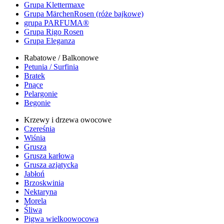
Grupa Klettermaxe
Grupa MärchenRosen (róże bajkowe)
grupa PARFUMA®
Grupa Rigo Rosen
Grupa Eleganza
Rabatowe / Balkonowe
Petunia / Surfinia
Bratek
Pnące
Pelargonie
Begonie
Krzewy i drzewa owocowe
Czereśnia
Wiśnia
Grusza
Grusza karłowa
Grusza azjatycka
Jabłoń
Brzoskwinia
Nektaryna
Morela
Śliwa
Pigwa wielkoowocowa