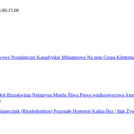
8.00-15.00
wowe
Nostalgiczne
Kanadyjskie
Miniaturowe
Na pniu
Grupa Kletter
błoń
Brzoskwinia
Nektaryna
Morela
Śliwa
Pigwa wielkoowocowa
Agr
e
żanecznik (Rhododendron)
Pozostałe
Hortensje
Kalina
Bez / lilak
Żyw