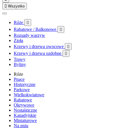

Wszystko
Róże

Rabatowe / Balkonowe

Rozsady warzyw
Zioła
Krzewy i drzewa owocowe

Krzewy i drzewa ozdobne

Trawy
Byliny
Róże
Pnące
Historyczne
Parkowe
Wielkokwiatowe
Rabatowe
Okrywowe
Nostalgiczne
Kanadyjskie
Miniaturowe
Na pniu