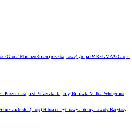
maxe
Grupa MärchenRosen (róże bajkowe)
grupa PARFUMA®
Grupa
est
Porzeczkoagrest
Porzeczka
Jagody, Borówki
Malina
Winogrona
otnik zachodni (thuja)
Hibiscus bylinowy / błotny
Tawuły
Rarytasy