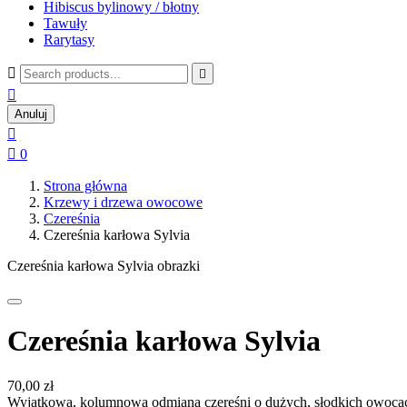
Hibiscus bylinowy / błotny
Tawuły
Rarytasy



Anuluj


0
Strona główna
Krzewy i drzewa owocowe
Czereśnia
Czereśnia karłowa Sylvia
Czereśnia karłowa Sylvia obrazki
Czereśnia karłowa Sylvia
70,00 zł
Wyjątkowa, kolumnowa odmiana czereśni o dużych, słodkich owocac