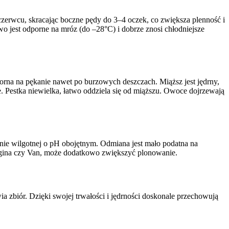
zerwcu, skracając boczne pędy do 3–4 oczek, co zwiększa plenność i
 jest odporne na mróz (do –28°C) i dobrze znosi chłodniejsze
orna na pękanie nawet po burzowych deszczach. Miąższ jest jędrny,
 Pestka niewielka, łatwo oddziela się od miąższu. Owoce dojrzewają
owanie wilgotnej o pH obojętnym. Odmiana jest mało podatna na
 Regina czy Van, może dodatkowo zwiększyć plonowanie.
a zbiór. Dzięki swojej trwałości i jędrności doskonale przechowują