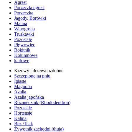
Agrest
Porzeczkoagrest
Porzeczka
Jagody, Borówki
Malina
Winogrona
Truskawki
Pozostałe
Pigwowiec
Rokitnik
Kolumnowe
karłowe
Krzewy i drzewa ozdobne
Szczepione na pniu
Iglaste
Magnolia
Azalia
Azalia japońska
Różanecznik (Rhododendron)
Pozostałe
Hortensje
Kalina
Bez / lilak
Żywotnik zachodni (thuja)