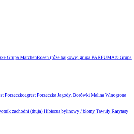
maxe
Grupa MärchenRosen (róże bajkowe)
grupa PARFUMA®
Grupa
est
Porzeczkoagrest
Porzeczka
Jagody, Borówki
Malina
Winogrona
otnik zachodni (thuja)
Hibiscus bylinowy / błotny
Tawuły
Rarytasy