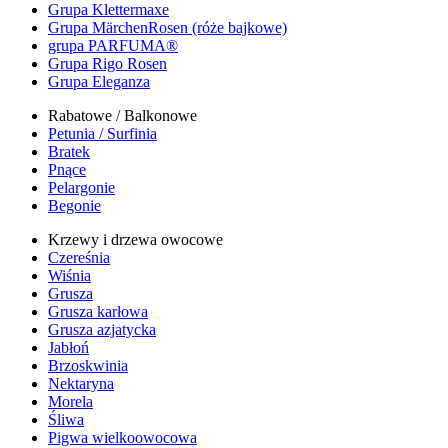
Grupa Klettermaxe
Grupa MärchenRosen (róże bajkowe)
grupa PARFUMA®
Grupa Rigo Rosen
Grupa Eleganza
Rabatowe / Balkonowe
Petunia / Surfinia
Bratek
Pnące
Pelargonie
Begonie
Krzewy i drzewa owocowe
Czereśnia
Wiśnia
Grusza
Grusza karłowa
Grusza azjatycka
Jabłoń
Brzoskwinia
Nektaryna
Morela
Śliwa
Pigwa wielkoowocowa