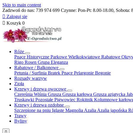
Skip to main content
Zadzwoń do nas:
739 974 699
Czynne: Pon-Pt: 8.00-18.00, Sobota: 

Zaloguj się

Koszyk
0
Róże
Pnące
Historyczne
Parkowe
Wielkokwiatowe
Rabatowe
Okry
Rigo Rosen
Grupa Eleganza
Rabatowe / Balkonowe
Petunia / Surfinia
Bratek
Pnące
Pelargonie
Begonie
Rozsady warzyw
Zioła
Krzewy i drzewa owocowe
Czereśnia
Wiśnia
Grusza
Grusza karłowa
Grusza azjatycka
Ja
Truskawki
Pozostałe
Pigwowiec
Rokitnik
Kolumnowe
karłow
Krzewy i drzewa ozdobne
Szczepione na pniu
Iglaste
Magnolia
Azalia
Azalia japońska
Ró
Trawy
Byliny
