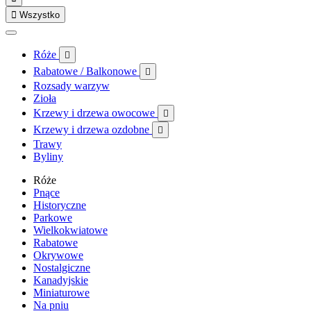

Wszystko
Róże

Rabatowe / Balkonowe

Rozsady warzyw
Zioła
Krzewy i drzewa owocowe

Krzewy i drzewa ozdobne

Trawy
Byliny
Róże
Pnące
Historyczne
Parkowe
Wielkokwiatowe
Rabatowe
Okrywowe
Nostalgiczne
Kanadyjskie
Miniaturowe
Na pniu