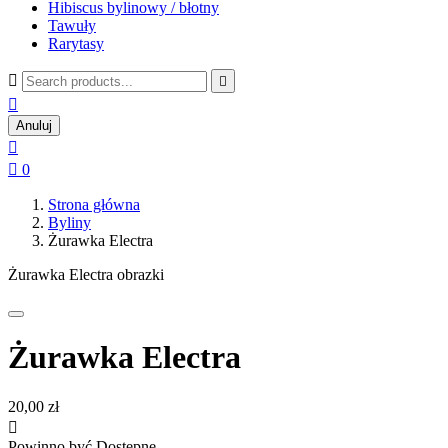
Hibiscus bylinowy / błotny
Tawuły
Rarytasy



Anuluj


0
Strona główna
Byliny
Żurawka Electra
Żurawka Electra obrazki
Żurawka Electra
20,00 zł

Powinno być Dostępne