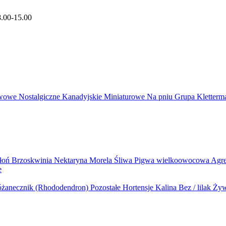
8.00-15.00
wowe
Nostalgiczne
Kanadyjskie
Miniaturowe
Na pniu
Grupa Kletter
błoń
Brzoskwinia
Nektaryna
Morela
Śliwa
Pigwa wielkoowocowa
Agr
e
żanecznik (Rhododendron)
Pozostałe
Hortensje
Kalina
Bez / lilak
Żyw