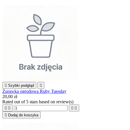

Szybki podgląd

Żurawka ogrodowa Ruby Tuesday
20,00 zł
Rated
out of 5 stars based on
review(s)





Dodaj do koszyka