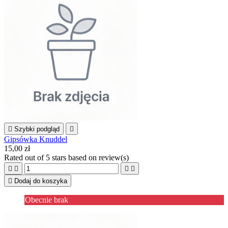

Szybki podgląd

Gipsówka Knuddel
15,00 zł
Rated
out of 5 stars based on
review(s)





Dodaj do koszyka
Obecnie brak