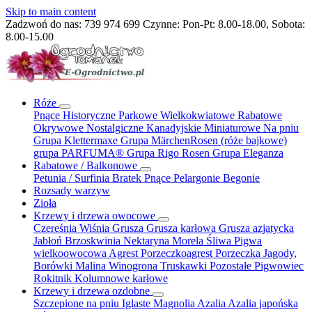
Skip to main content
Zadzwoń do nas:
739 974 699
Czynne: Pon-Pt: 8.00-18.00, Sobota:
8.00-15.00
Róże
Pnące
Historyczne
Parkowe
Wielkokwiatowe
Rabatowe
Okrywowe
Nostalgiczne
Kanadyjskie
Miniaturowe
Na pniu
Grupa Klettermaxe
Grupa MärchenRosen (róże bajkowe)
grupa PARFUMA®
Grupa Rigo Rosen
Grupa Eleganza
Rabatowe / Balkonowe
Petunia / Surfinia
Bratek
Pnące
Pelargonie
Begonie
Rozsady warzyw
Zioła
Krzewy i drzewa owocowe
Czereśnia
Wiśnia
Grusza
Grusza karłowa
Grusza azjatycka
Jabłoń
Brzoskwinia
Nektaryna
Morela
Śliwa
Pigwa
wielkoowocowa
Agrest
Porzeczkoagrest
Porzeczka
Jagody,
Borówki
Malina
Winogrona
Truskawki
Pozostałe
Pigwowiec
Rokitnik
Kolumnowe
karłowe
Krzewy i drzewa ozdobne
Szczepione na pniu
Iglaste
Magnolia
Azalia
Azalia japońska