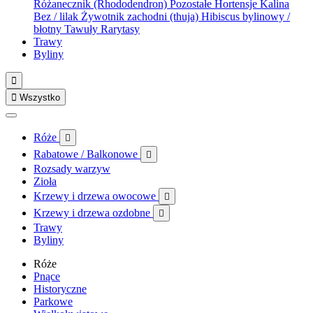
Różanecznik (Rhododendron)
Pozostałe
Hortensje
Kalina
Bez / lilak
Żywotnik zachodni (thuja)
Hibiscus bylinowy /
błotny
Tawuły
Rarytasy
Trawy
Byliny


Wszystko
Róże

Rabatowe / Balkonowe

Rozsady warzyw
Zioła
Krzewy i drzewa owocowe

Krzewy i drzewa ozdobne

Trawy
Byliny
Róże
Pnące
Historyczne
Parkowe