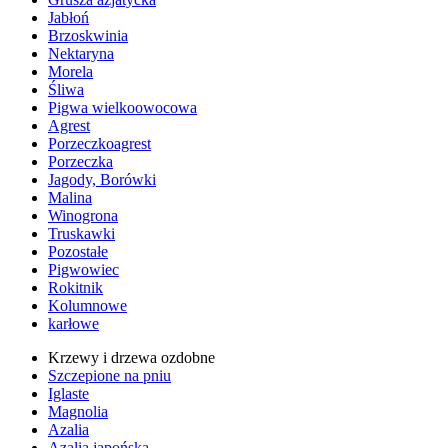
Jabłoń
Brzoskwinia
Nektaryna
Morela
Śliwa
Pigwa wielkoowocowa
Agrest
Porzeczkoagrest
Porzeczka
Jagody, Borówki
Malina
Winogrona
Truskawki
Pozostałe
Pigwowiec
Rokitnik
Kolumnowe
karłowe
Krzewy i drzewa ozdobne
Szczepione na pniu
Iglaste
Magnolia
Azalia
Azalia japońska