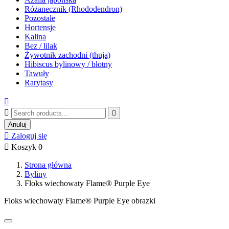
Różanecznik (Rhododendron)
Pozostałe
Hortensje
Kalina
Bez / lilak
Żywotnik zachodni (thuja)
Hibiscus bylinowy / błotny
Tawuły
Rarytasy



Anuluj

Zaloguj się

Koszyk
0
Strona główna
Byliny
Floks wiechowaty Flame® Purple Eye
Floks wiechowaty Flame® Purple Eye obrazki