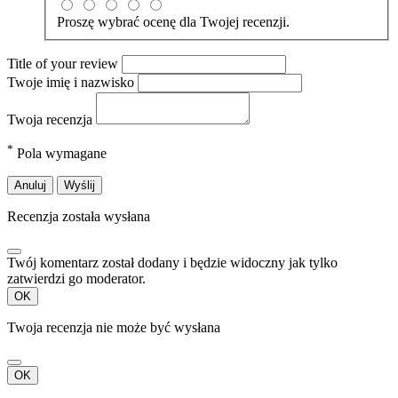
Proszę wybrać ocenę dla Twojej recenzji.
Title of your review
Twoje imię i nazwisko
Twoja recenzja
*
Pola wymagane
Anuluj
Wyślij
Recenzja została wysłana
Twój komentarz został dodany i będzie widoczny jak tylko
zatwierdzi go moderator.
OK
Twoja recenzja nie może być wysłana
OK