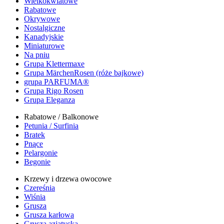
Wielkokwiatowe
Rabatowe
Okrywowe
Nostalgiczne
Kanadyjskie
Miniaturowe
Na pniu
Grupa Klettermaxe
Grupa MärchenRosen (róże bajkowe)
grupa PARFUMA®
Grupa Rigo Rosen
Grupa Eleganza
Rabatowe / Balkonowe
Petunia / Surfinia
Bratek
Pnące
Pelargonie
Begonie
Krzewy i drzewa owocowe
Czereśnia
Wiśnia
Grusza
Grusza karłowa
Grusza azjatycka