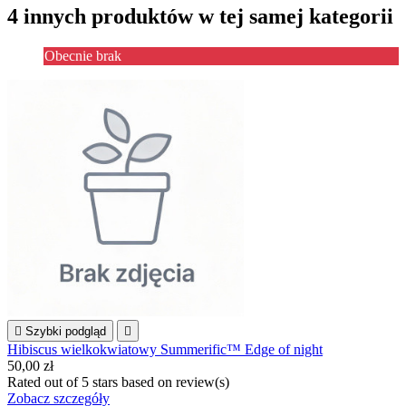
4 innych produktów w tej samej kategorii
Obecnie brak

Szybki podgląd

Hibiscus wielkokwiatowy Summerific™ Edge of night
50,00 zł
Rated
out of 5 stars based on
review(s)
Zobacz szczegóły