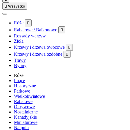

Wszystko
Róże

Rabatowe / Balkonowe

Rozsady warzyw
Zioła
Krzewy i drzewa owocowe

Krzewy i drzewa ozdobne

Trawy
Byliny
Róże
Pnące
Historyczne
Parkowe
Wielkokwiatowe
Rabatowe
Okrywowe
Nostalgiczne
Kanadyjskie
Miniaturowe
Na pniu