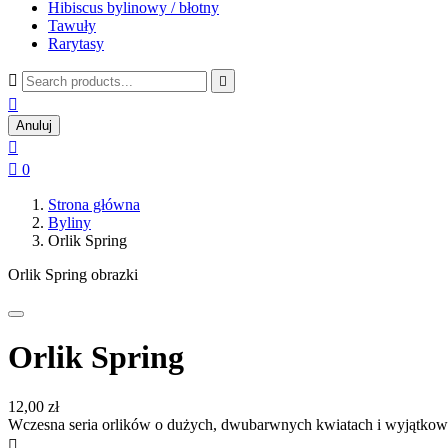
Hibiscus bylinowy / błotny
Tawuły
Rarytasy



Anuluj


0
Strona główna
Byliny
Orlik Spring
Orlik Spring obrazki
Orlik Spring
12,00 zł
Wczesna seria orlików o dużych, dwubarwnych kwiatach i wyjątkow
