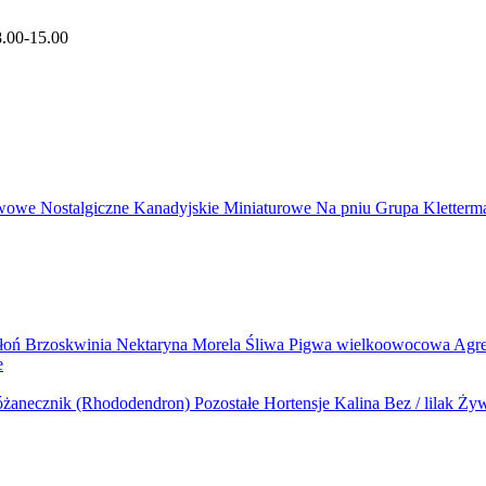
8.00-15.00
wowe
Nostalgiczne
Kanadyjskie
Miniaturowe
Na pniu
Grupa Kletter
błoń
Brzoskwinia
Nektaryna
Morela
Śliwa
Pigwa wielkoowocowa
Agr
e
żanecznik (Rhododendron)
Pozostałe
Hortensje
Kalina
Bez / lilak
Żyw