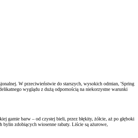
sjonalnej. W przeciwieństwie do starszych, wysokich odmian, 'Spring
e delikatnego wyglądu z dużą odpornością na niekorzystne warunki
 gamie barw – od czystej bieli, przez błękity, żółcie, aż po głęboki
h bylin zdobiących wiosenne rabaty. Liście są ażurowe,