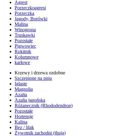
Agrest
Porzeczkoagrest
Porzeczka
Jagody, Borówki
Malina
Winogrona
Truskawki
Pozostałe
Pigwowiec
Rokitnik
Kolumnowe
karłowe
Krzewy i drzewa ozdobne
Szczepione na pniu
Iglaste
Magnolia
Azalia
Azalia japońska
Różanecznik (Rhododendron)
Pozostałe
Hortensje
Kalina
Bez / lilak
Żywotnik zachodni (thuja)