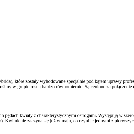
hybrida), które zostały wyhodowane specjalnie pod kątem uprawy profe
 rośliny w grupie rosną bardzo równomiernie. Są cenione za połączeni
 pędach kwiaty z charakterystycznymi ostrogami. Występują w szerokiej
m). Kwitnienie zaczyna się już w maju, co czyni je jednymi z pierwszyc