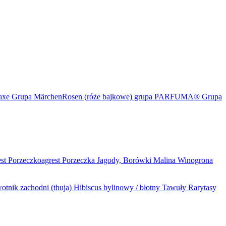
maxe
Grupa MärchenRosen (róże bajkowe)
grupa PARFUMA®
Grupa
est
Porzeczkoagrest
Porzeczka
Jagody, Borówki
Malina
Winogrona
otnik zachodni (thuja)
Hibiscus bylinowy / błotny
Tawuły
Rarytasy