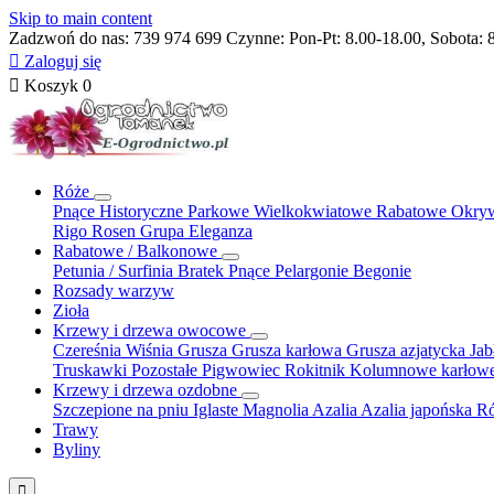
Skip to main content
Zadzwoń do nas:
739 974 699
Czynne: Pon-Pt: 8.00-18.00, Sobota: 

Zaloguj się

Koszyk
0
Róże
Pnące
Historyczne
Parkowe
Wielkokwiatowe
Rabatowe
Okry
Rigo Rosen
Grupa Eleganza
Rabatowe / Balkonowe
Petunia / Surfinia
Bratek
Pnące
Pelargonie
Begonie
Rozsady warzyw
Zioła
Krzewy i drzewa owocowe
Czereśnia
Wiśnia
Grusza
Grusza karłowa
Grusza azjatycka
Ja
Truskawki
Pozostałe
Pigwowiec
Rokitnik
Kolumnowe
karłow
Krzewy i drzewa ozdobne
Szczepione na pniu
Iglaste
Magnolia
Azalia
Azalia japońska
Ró
Trawy
Byliny
