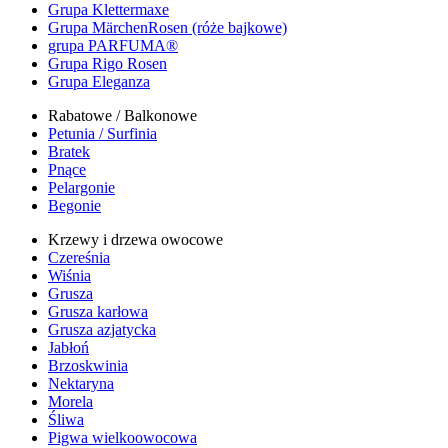
Grupa Klettermaxe
Grupa MärchenRosen (róże bajkowe)
grupa PARFUMA®
Grupa Rigo Rosen
Grupa Eleganza
Rabatowe / Balkonowe
Petunia / Surfinia
Bratek
Pnące
Pelargonie
Begonie
Krzewy i drzewa owocowe
Czereśnia
Wiśnia
Grusza
Grusza karłowa
Grusza azjatycka
Jabłoń
Brzoskwinia
Nektaryna
Morela
Śliwa
Pigwa wielkoowocowa