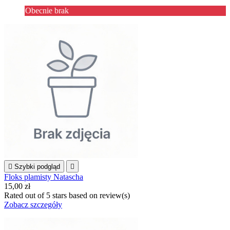
Obecnie brak

Szybki podgląd

Floks plamisty Natascha
15,00 zł
Rated
out of 5 stars based on
review(s)
Zobacz szczegóły