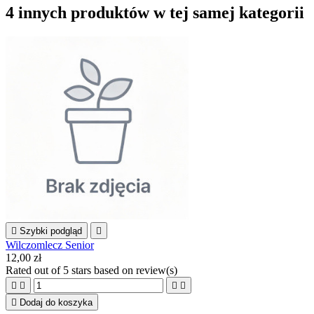
4 innych produktów w tej samej kategorii

Szybki podgląd

Wilczomlecz Senior
12,00 zł
Rated
out of 5 stars based on
review(s)





Dodaj do koszyka