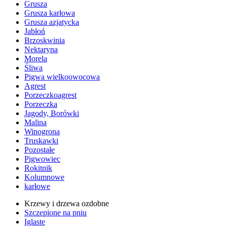
Grusza
Grusza karłowa
Grusza azjatycka
Jabłoń
Brzoskwinia
Nektaryna
Morela
Śliwa
Pigwa wielkoowocowa
Agrest
Porzeczkoagrest
Porzeczka
Jagody, Borówki
Malina
Winogrona
Truskawki
Pozostałe
Pigwowiec
Rokitnik
Kolumnowe
karłowe
Krzewy i drzewa ozdobne
Szczepione na pniu
Iglaste