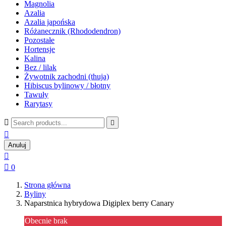
Magnolia
Azalia
Azalia japońska
Różanecznik (Rhododendron)
Pozostałe
Hortensje
Kalina
Bez / lilak
Żywotnik zachodni (thuja)
Hibiscus bylinowy / błotny
Tawuły
Rarytasy



Anuluj


0
Strona główna
Byliny
Naparstnica hybrydowa Digiplex berry Canary
Obecnie brak