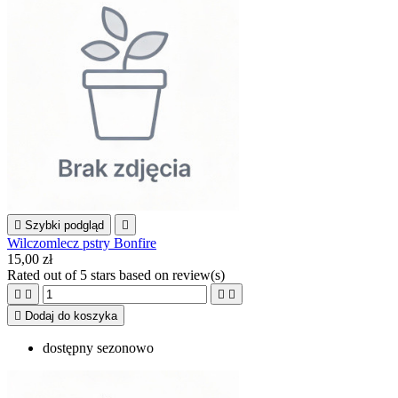

Szybki podgląd

Wilczomlecz pstry Bonfire
15,00 zł
Rated
out of 5 stars based on
review(s)





Dodaj do koszyka
dostępny sezonowo