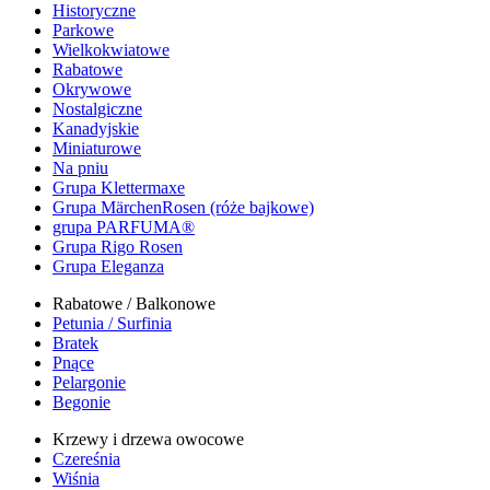
Historyczne
Parkowe
Wielkokwiatowe
Rabatowe
Okrywowe
Nostalgiczne
Kanadyjskie
Miniaturowe
Na pniu
Grupa Klettermaxe
Grupa MärchenRosen (róże bajkowe)
grupa PARFUMA®
Grupa Rigo Rosen
Grupa Eleganza
Rabatowe / Balkonowe
Petunia / Surfinia
Bratek
Pnące
Pelargonie
Begonie
Krzewy i drzewa owocowe
Czereśnia
Wiśnia