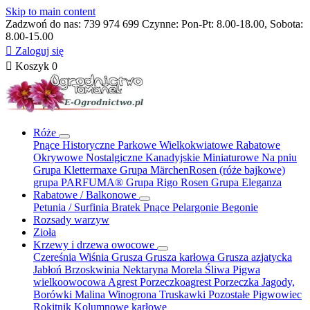
Skip to main content
Zadzwoń do nas:
739 974 699
Czynne: Pon-Pt: 8.00-18.00, Sobota:
8.00-15.00

Zaloguj się

Koszyk
0
Róże
Pnące
Historyczne
Parkowe
Wielkokwiatowe
Rabatowe
Okrywowe
Nostalgiczne
Kanadyjskie
Miniaturowe
Na pniu
Grupa Klettermaxe
Grupa MärchenRosen (róże bajkowe)
grupa PARFUMA®
Grupa Rigo Rosen
Grupa Eleganza
Rabatowe / Balkonowe
Petunia / Surfinia
Bratek
Pnące
Pelargonie
Begonie
Rozsady warzyw
Zioła
Krzewy i drzewa owocowe
Czereśnia
Wiśnia
Grusza
Grusza karłowa
Grusza azjatycka
Jabłoń
Brzoskwinia
Nektaryna
Morela
Śliwa
Pigwa
wielkoowocowa
Agrest
Porzeczkoagrest
Porzeczka
Jagody,
Borówki
Malina
Winogrona
Truskawki
Pozostałe
Pigwowiec
Rokitnik
Kolumnowe
karłowe