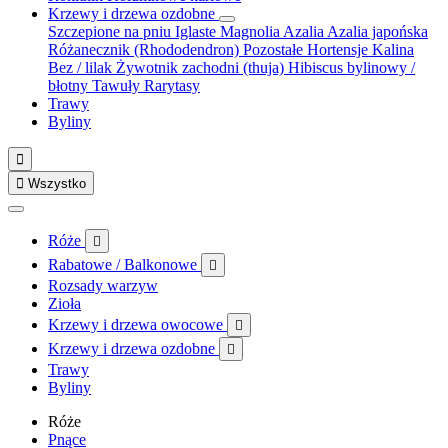
Krzewy i drzewa ozdobne
Szczepione na pniu
Iglaste
Magnolia
Azalia
Azalia japońska
Różanecznik (Rhododendron)
Pozostałe
Hortensje
Kalina
Bez / lilak
Żywotnik zachodni (thuja)
Hibiscus bylinowy /
błotny
Tawuły
Rarytasy
Trawy
Byliny


Wszystko
Róże

Rabatowe / Balkonowe

Rozsady warzyw
Zioła
Krzewy i drzewa owocowe

Krzewy i drzewa ozdobne

Trawy
Byliny
Róże
Pnące