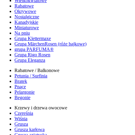
Wielkokwiatowe
Rabatowe
Okrywowe
Nostalgiczne
Kanadyjskie
Miniaturowe
Na pniu
Grupa Klettermaxe
Grupa MärchenRosen (róże bajkowe)
grupa PARFUMA®
Grupa Rigo Rosen
Grupa Eleganza
Rabatowe / Balkonowe
Petunia / Surfinia
Bratek
Pnące
Pelargonie
Begonie
Krzewy i drzewa owocowe
Czereśnia
Wiśnia
Grusza
Grusza karłowa
Grusza azjatycka