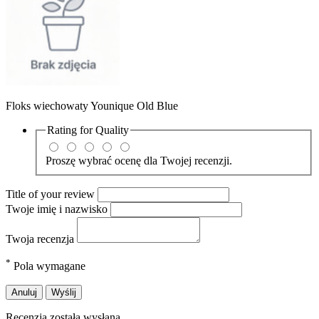
Floks wiechowaty Younique Old Blue
Rating for
Quality
Proszę wybrać ocenę dla Twojej recenzji.
Title of your review
Twoje imię i nazwisko
Twoja recenzja
*
Pola wymagane
Anuluj
Wyślij
Recenzja została wysłana