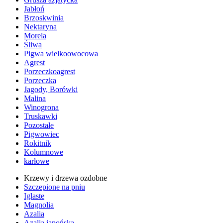
Jabłoń
Brzoskwinia
Nektaryna
Morela
Śliwa
Pigwa wielkoowocowa
Agrest
Porzeczkoagrest
Porzeczka
Jagody, Borówki
Malina
Winogrona
Truskawki
Pozostałe
Pigwowiec
Rokitnik
Kolumnowe
karłowe
Krzewy i drzewa ozdobne
Szczepione na pniu
Iglaste
Magnolia
Azalia
Azalia japońska