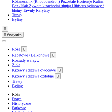
Różanecznik (Rhododendron)
Pozostałe
Hortensje
Kalina
Bez / lilak
Żywotnik zachodni (thuja)
Hibiscus bylinowy /
błotny
Tawuły
Rarytasy
Trawy
Byliny


Wszystko
Róże

Rabatowe / Balkonowe

Rozsady warzyw
Zioła
Krzewy i drzewa owocowe

Krzewy i drzewa ozdobne

Trawy
Byliny
Róże
Pnące
Historyczne
Parkowe