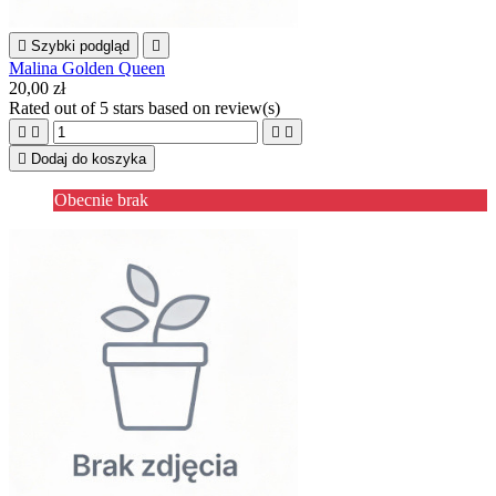

Szybki podgląd

Malina Golden Queen
20,00 zł
Rated
out of 5 stars based on
review(s)





Dodaj do koszyka
Obecnie brak