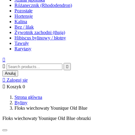
Różanecznik (Rhododendron)
Pozostałe
Hortensje
Kalina
Bez / lilak
Żywotnik zachodni (thuja)
Hibiscus bylinowy / błotny
Tawuły
Rarytasy



Anuluj

Zaloguj się

Koszyk
0
Strona główna
Byliny
Floks wiechowaty Younique Old Blue
Floks wiechowaty Younique Old Blue obrazki