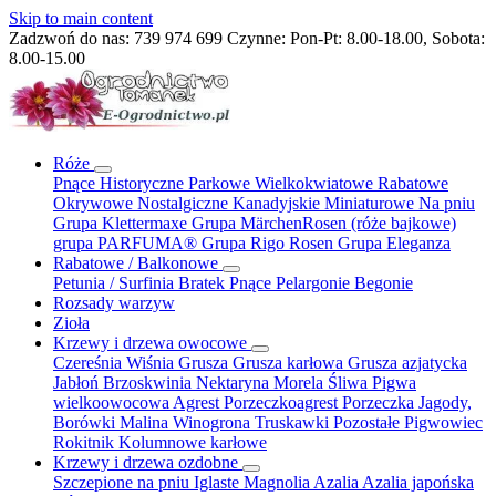
Skip to main content
Zadzwoń do nas:
739 974 699
Czynne: Pon-Pt: 8.00-18.00, Sobota:
8.00-15.00
Róże
Pnące
Historyczne
Parkowe
Wielkokwiatowe
Rabatowe
Okrywowe
Nostalgiczne
Kanadyjskie
Miniaturowe
Na pniu
Grupa Klettermaxe
Grupa MärchenRosen (róże bajkowe)
grupa PARFUMA®
Grupa Rigo Rosen
Grupa Eleganza
Rabatowe / Balkonowe
Petunia / Surfinia
Bratek
Pnące
Pelargonie
Begonie
Rozsady warzyw
Zioła
Krzewy i drzewa owocowe
Czereśnia
Wiśnia
Grusza
Grusza karłowa
Grusza azjatycka
Jabłoń
Brzoskwinia
Nektaryna
Morela
Śliwa
Pigwa
wielkoowocowa
Agrest
Porzeczkoagrest
Porzeczka
Jagody,
Borówki
Malina
Winogrona
Truskawki
Pozostałe
Pigwowiec
Rokitnik
Kolumnowe
karłowe
Krzewy i drzewa ozdobne
Szczepione na pniu
Iglaste
Magnolia
Azalia
Azalia japońska