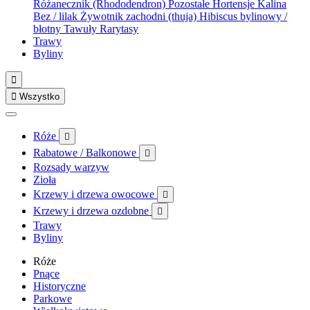
Różanecznik (Rhododendron)
Pozostałe
Hortensje
Kalina
Bez / lilak
Żywotnik zachodni (thuja)
Hibiscus bylinowy /
błotny
Tawuły
Rarytasy
Trawy
Byliny


Wszystko
Róże

Rabatowe / Balkonowe

Rozsady warzyw
Zioła
Krzewy i drzewa owocowe

Krzewy i drzewa ozdobne

Trawy
Byliny
Róże
Pnące
Historyczne
Parkowe