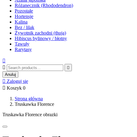
Różanecznik (Rhododendron)
Pozostałe
Hortensje
Kalina
Bez / lilak
Żywotnik zachodni (thuja)
Hibiscus bylinowy / błotny
Tawuły
Rarytasy



Anuluj

Zaloguj się

Koszyk
0
Strona główna
Truskawka Florence
Truskawka Florence obrazki