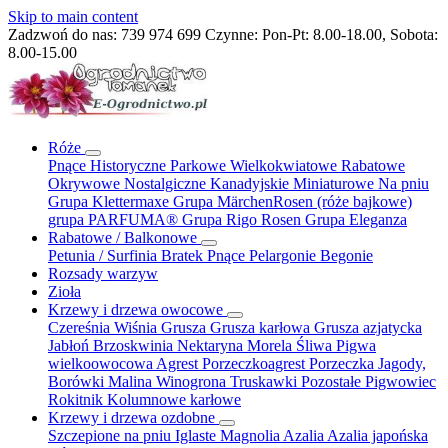
Skip to main content
Zadzwoń do nas:
739 974 699
Czynne: Pon-Pt: 8.00-18.00, Sobota:
8.00-15.00
Róże
Pnące
Historyczne
Parkowe
Wielkokwiatowe
Rabatowe
Okrywowe
Nostalgiczne
Kanadyjskie
Miniaturowe
Na pniu
Grupa Klettermaxe
Grupa MärchenRosen (róże bajkowe)
grupa PARFUMA®
Grupa Rigo Rosen
Grupa Eleganza
Rabatowe / Balkonowe
Petunia / Surfinia
Bratek
Pnące
Pelargonie
Begonie
Rozsady warzyw
Zioła
Krzewy i drzewa owocowe
Czereśnia
Wiśnia
Grusza
Grusza karłowa
Grusza azjatycka
Jabłoń
Brzoskwinia
Nektaryna
Morela
Śliwa
Pigwa
wielkoowocowa
Agrest
Porzeczkoagrest
Porzeczka
Jagody,
Borówki
Malina
Winogrona
Truskawki
Pozostałe
Pigwowiec
Rokitnik
Kolumnowe
karłowe
Krzewy i drzewa ozdobne
Szczepione na pniu
Iglaste
Magnolia
Azalia
Azalia japońska