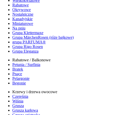
Wielkokwiatowe
Rabatowe
Okrywowe
Nostalgiczne
Kanadyjskie
Miniaturowe
Na pniu
Grupa Klettermaxe
Grupa MärchenRosen (róże bajkowe)
grupa PARFUMA®
Grupa Rigo Rosen
Grupa Eleganza
Rabatowe / Balkonowe
Petunia / Surfinia
Bratek
Pnące
Pelargonie
Begonie
Krzewy i drzewa owocowe
Czereśnia
Wiśnia
Grusza
Grusza karłowa
Grusza azjatycka