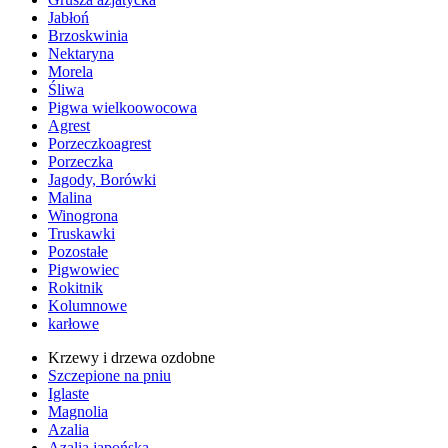
Jabłoń
Brzoskwinia
Nektaryna
Morela
Śliwa
Pigwa wielkoowocowa
Agrest
Porzeczkoagrest
Porzeczka
Jagody, Borówki
Malina
Winogrona
Truskawki
Pozostałe
Pigwowiec
Rokitnik
Kolumnowe
karłowe
Krzewy i drzewa ozdobne
Szczepione na pniu
Iglaste
Magnolia
Azalia
Azalia japońska